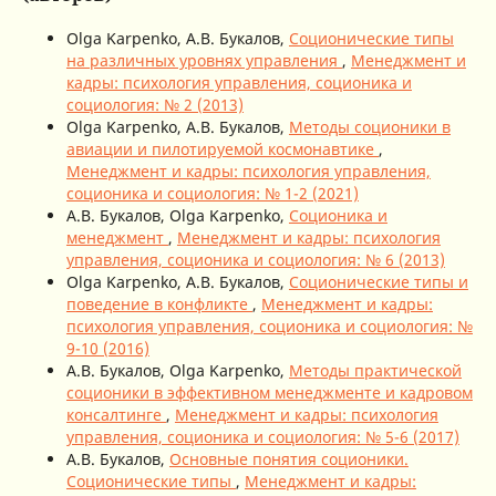
Olga Karpenko, А.В. Букалов,
Соционические типы
на различных уровнях управления
,
Менеджмент и
кадры: психология управления, соционика и
социология: № 2 (2013)
Olga Karpenko, А.В. Букалов,
Методы соционики в
авиации и пилотируемой космонавтике
,
Менеджмент и кадры: психология управления,
соционика и социология: № 1-2 (2021)
А.В. Букалов, Olga Karpenko,
Соционика и
менеджмент
,
Менеджмент и кадры: психология
управления, соционика и социология: № 6 (2013)
Olga Karpenko, А.В. Букалов,
Соционические типы и
поведение в конфликте
,
Менеджмент и кадры:
психология управления, соционика и социология: №
9-10 (2016)
А.В. Букалов, Olga Karpenko,
Методы практической
соционики в эффективном менеджменте и кадровом
консалтинге
,
Менеджмент и кадры: психология
управления, соционика и социология: № 5-6 (2017)
А.В. Букалов,
Основные понятия соционики.
Соционические типы
,
Менеджмент и кадры: