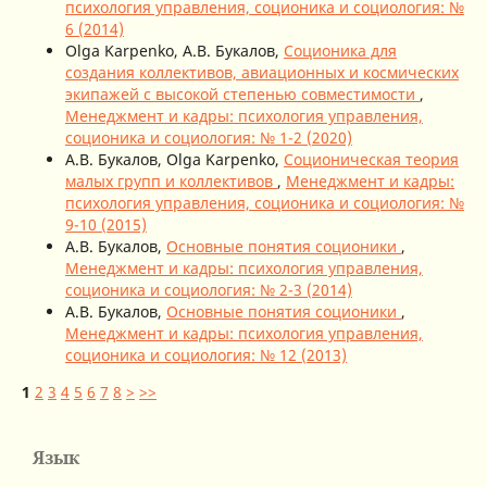
психология управления, соционика и социология: №
6 (2014)
Olga Karpenko, А.В. Букалов,
Соционика для
создания коллективов, авиационных и космических
экипажей с высокой степенью совместимости
,
Менеджмент и кадры: психология управления,
соционика и социология: № 1-2 (2020)
А.В. Букалов, Olga Karpenko,
Соционическая теория
малых групп и коллективов
,
Менеджмент и кадры:
психология управления, соционика и социология: №
9-10 (2015)
А.В. Букалов,
Основные понятия соционики
,
Менеджмент и кадры: психология управления,
соционика и социология: № 2-3 (2014)
А.В. Букалов,
Основные понятия соционики
,
Менеджмент и кадры: психология управления,
соционика и социология: № 12 (2013)
1
2
3
4
5
6
7
8
>
>>
Язык