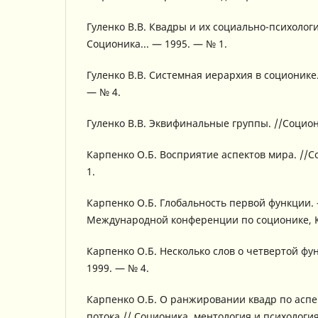
Гуленко В.В. Квадры и их социально-психологи
Соционика... — 1995. — № 1.
Гуленко В.В. Системная иерархия в соционике.
— № 4.
Гуленко В.В. Эквифинальные группы. //Социони
Карпенко О.Б. Восприятие аспектов мира. //С
1.
Карпенко О.Б. Глобальность первой функции. 
Международной конференции по соционике, К
Карпенко О.Б. Несколько слов о четвертой фун
1999. — № 4.
Карпенко О.Б. О ранжировании квадр по асп
потока // Соционика, ментология и психологи