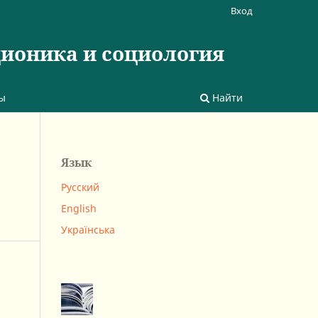
Вход
ционика и социология
ы
Найти
Язык
Русский
English
Українська