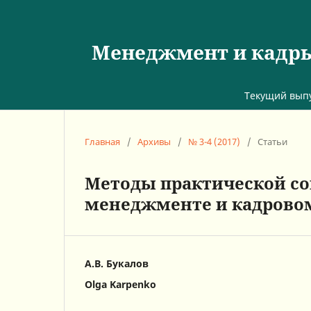
Менеджмент и кадры:
Текущий вып
Главная
/
Архивы
/
№ 3-4 (2017)
/
Статьи
Методы практической с
менеджменте и кадрово
А.В. Букалов
Olga Karpenko