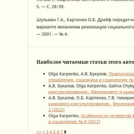
5. — С. 28–39.
Шульман Г.А., Карпенко О.Б. Дрейф передатч
варианте механизма реализации социального з
— 2001. — № 4.
Наиболее читаемые статьи этого авто
Olga Karpenko, А.В. Букалов,
Практическ
управления, соционика и социология: № 
А.В. Букалов, Olga Karpenko, Galina Chyk
консультировании
,
Менеджмент и кадры
А.В. Букалов, О.Б. Карпенко, Г.В. Чикири
кадрового консультирования
,
Менеджмен
2 (2022)
Olga Karpenko,
Особенности четвертой
и социология: № 9 (2012)
<<
<
3
4
5
6
7
8