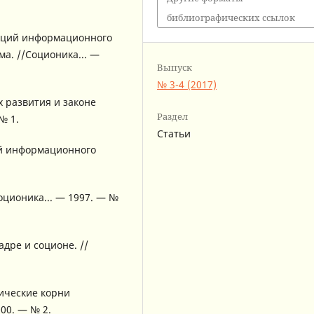
библиографических ссылок
нкций информационного
а. //Соционика... —
Выпуск
№ 3-4 (2017)
х развития и законе
Раздел
№ 1.
Статьи
ий информационного
оционика... — 1997. — №
адре и соционе. //
гические корни
00. — № 2.