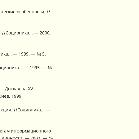
ческие особенности. //
 //Соционика... — 2000.
ка... — 1999. — № 5.
оционика... — 1995. — №
— Доклад на XV
иев, 1999.
кции. //Соционика... —
ектам информационного
я личности. — 2002. — №