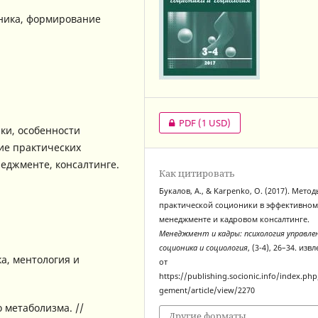
ника, формирование
PDF
(1 USD)
ки, особенности
ие практических
неджменте, консалтинге.
Как цитировать
Букалов, А., & Karpenko, O. (2017). Мето
практической соционики в эффективно
менеджменте и кадровом консалтинге.
Менеджмент и кадры: психология управле
соционика и социология
, (3-4), 26–34. изв
а, ментология и
от
https://publishing.socionic.info/index.p
gement/article/view/2270
 метаболизма. //
Другие форматы