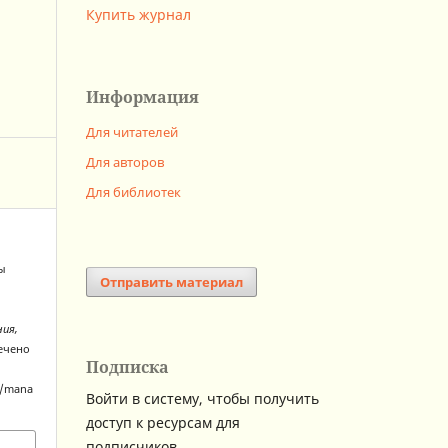
Купить журнал
Информация
Для читателей
Для авторов
Для библиотек
ды
Отправить материал
м
ния,
лечено
Подписка
hp/mana
Войти в систему, чтобы получить
доступ к ресурсам для
подписчиков.