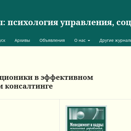
 психология управления, со
уск
Архивы
Объявления
О нас
Другие журнал
оционики в эффективном
м консалтинге