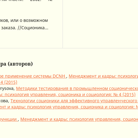
иков, или о возможном
аказа. //Соционика...
ра (авторов)
ое применение системы DCNH
,
Менеджмент и кадры: психолог
4 (2015)
yrysova,
Методики тестирования в промышленном соционическ
: психология управления, соционика и социология: № 4 (2015)
сова,
Технологии соционики для эффективного управленческого
т и кадры: психология управления, соционика и социология: 
 функции
,
Менеджмент и кадры: психология управления, социо