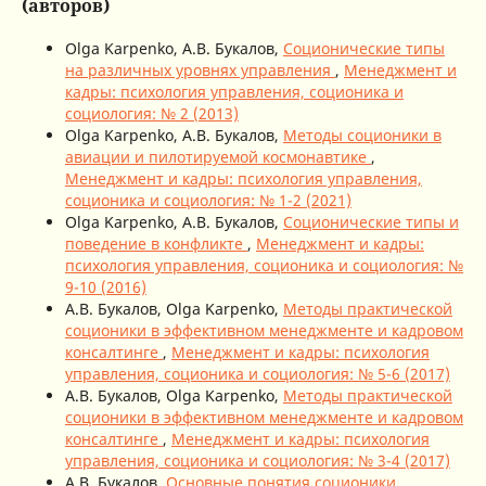
(авторов)
Olga Karpenko, А.В. Букалов,
Соционические типы
на различных уровнях управления
,
Менеджмент и
кадры: психология управления, соционика и
социология: № 2 (2013)
Olga Karpenko, А.В. Букалов,
Методы соционики в
авиации и пилотируемой космонавтике
,
Менеджмент и кадры: психология управления,
соционика и социология: № 1-2 (2021)
Olga Karpenko, А.В. Букалов,
Соционические типы и
поведение в конфликте
,
Менеджмент и кадры:
психология управления, соционика и социология: №
9-10 (2016)
А.В. Букалов, Olga Karpenko,
Методы практической
соционики в эффективном менеджменте и кадровом
консалтинге
,
Менеджмент и кадры: психология
управления, соционика и социология: № 5-6 (2017)
А.В. Букалов, Olga Karpenko,
Методы практической
соционики в эффективном менеджменте и кадровом
консалтинге
,
Менеджмент и кадры: психология
управления, соционика и социология: № 3-4 (2017)
А.В. Букалов,
Основные понятия соционики.