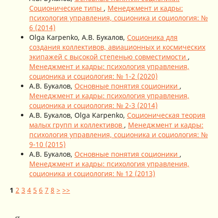
Соционические типы
,
Менеджмент и кадры:
психология управления, соционика и социология: №
6 (2014)
Olga Karpenko, А.В. Букалов,
Соционика для
создания коллективов, авиационных и космических
экипажей с высокой степенью совместимости
,
Менеджмент и кадры: психология управления,
соционика и социология: № 1-2 (2020)
А.В. Букалов,
Основные понятия соционики
,
Менеджмент и кадры: психология управления,
соционика и социология: № 2-3 (2014)
А.В. Букалов, Olga Karpenko,
Соционическая теория
малых групп и коллективов
,
Менеджмент и кадры:
психология управления, соционика и социология: №
9-10 (2015)
А.В. Букалов,
Основные понятия соционики
,
Менеджмент и кадры: психология управления,
соционика и социология: № 12 (2013)
1
2
3
4
5
6
7
8
>
>>