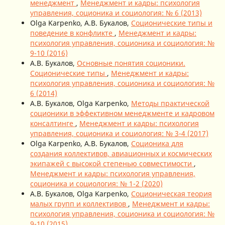
менеджмент
,
Менеджмент и кадры: психология
управления, соционика и социология: № 6 (2013)
Olga Karpenko, А.В. Букалов,
Соционические типы и
поведение в конфликте
,
Менеджмент и кадры:
психология управления, соционика и социология: №
9-10 (2016)
А.В. Букалов,
Основные понятия соционики.
Соционические типы
,
Менеджмент и кадры:
психология управления, соционика и социология: №
6 (2014)
А.В. Букалов, Olga Karpenko,
Методы практической
соционики в эффективном менеджменте и кадровом
консалтинге
,
Менеджмент и кадры: психология
управления, соционика и социология: № 3-4 (2017)
Olga Karpenko, А.В. Букалов,
Соционика для
создания коллективов, авиационных и космических
экипажей с высокой степенью совместимости
,
Менеджмент и кадры: психология управления,
соционика и социология: № 1-2 (2020)
А.В. Букалов, Olga Karpenko,
Соционическая теория
малых групп и коллективов
,
Менеджмент и кадры:
психология управления, соционика и социология: №
9-10 (2015)