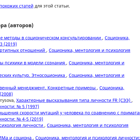
похожих статей
для этой статьи.
ра (авторов)
е методы в соционическом консультировании
,
Соционика,
3 (2019)
тертипных отношений
,
Соционика, ментология и психология
ы психики в модели сознания
,
Соционика, ментология и
еских культур. Этносоционика
,
Соционика, ментология и
ственный менеджмент. Конкретные примеры
,
Соционика,
(2008)
yrysova,
Характерные высказывания типа личности FR (СЭЭ)
,
ности: № 5 (1997)
ьшения скорости мутаций у человека по сравнению с примат
ности: № 4-5 (2019)
психология личности
,
Соционика, ментология и психология
ТИМа и социона
,
Соционика, ментология и психология личности