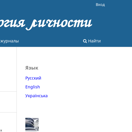
Вход
огия личности
 журналы
Найти
Язык
Русский
English
Українська
ых