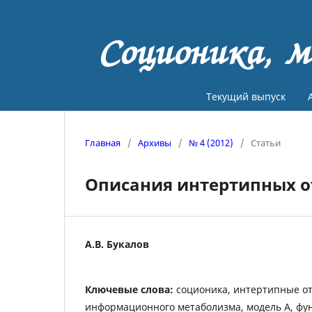
Соционика, м
Текущий выпуск
Главная
/
Архивы
/
№ 4 (2012)
/
Статьи
Описания интертипных 
А.В. Букалов
Ключевые слова:
соционика, интертипные о
информационного метаболизма, модель А, ф