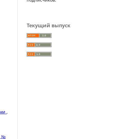
Текущий выпуск
ами
,
: №