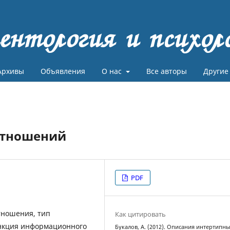
ентология и психол
Архивы
Объявления
О нас
Все авторы
Другие
отношений
PDF
тношения, тип
Как цитировать
ункция информационного
Букалов, А. (2012). Описания интертипн