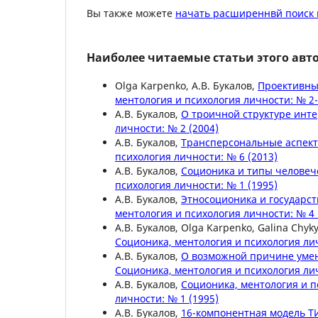
Вы также можете
начать расширеннвй поиск 
Наиболее читаемые статьи этого авто
Olga Karpenko, А.В. Букалов,
Проективны
ментология и психология личности: № 2-
А.В. Букалов,
О троичной структуре ин
личности: № 2 (2004)
А.В. Букалов,
Трансперсональные аспект
психология личности: № 6 (2013)
А.В. Букалов,
Соционика и типы человеч
психология личности: № 1 (1995)
А.В. Букалов,
Этносоционика и государ
ментология и психология личности: № 4 
А.В. Букалов, Olga Karpenko, Galina Chyk
Соционика, ментология и психология лич
А.В. Букалов,
О возможной причине умен
Соционика, ментология и психология лич
А.В. Букалов,
Соционика, ментология и 
личности: № 1 (1995)
А.В. Букалов,
16-компонентная модель 