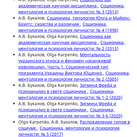
академическая научная дисциплина
,
Соционика,
ментология и психология личности: № 3 (2013)
А.В. Букалов,
Соционика, типологии Юнга и Майерс-
Бриггс: сходства и различия
,
Соционика,
ментология и психология личности: № 4 (1998)
А.В. Букалов, Olga Karpenko,
Соционика как
академическая научная дисциплина
,
Соционика,
ментология и психология личности: № 2 (2013)
А.В. Букалов, Olga Karpenko,
Ментальность
украинского этноса и феномен «оранжевой
революции». Часть 1. Соционический тип
президента Украины Виктора Ющенко
,
Соционика,
ментология и психология личности: № 2 (2005)
А.В. Букалов, Olga Karpenko,
Зигмунд Фрейд и
психоанализ в свете соционики
,
Соционика,
ментология и психология личности: № 1-2 (2020)
А.В. Букалов, Olga Karpenko,
Зигмунд Фрейд и
психоанализ в свете соционики
,
Соционика,
ментология и психология личности: № 3-6 (2020)
Olga Karpenko, А.В. Букалов,
Распределение типов в
социуме
,
Соционика, ментология и психология
личности: № 5 (2017)