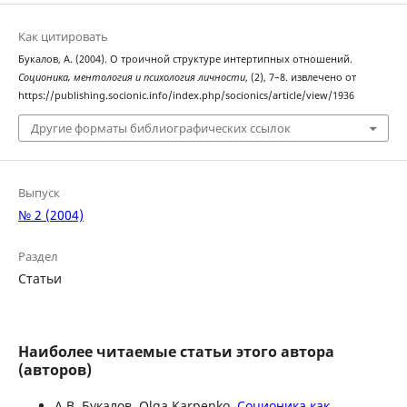
Как цитировать
Букалов, А. (2004). О троичной структуре интертипных отношений.
Соционика, ментология и психология личности
, (2), 7–8. извлечено от
https://publishing.socionic.info/index.php/socionics/article/view/1936
Другие форматы библиографических ссылок
Выпуск
№ 2 (2004)
Раздел
Статьи
Наиболее читаемые статьи этого автора
(авторов)
А.В. Букалов, Olga Karpenko,
Соционика как