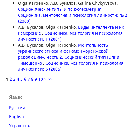
Olga Karpenko, А.В. Букалов, Galina Chykyrysova,
Соционические типы и психогеометрия
,
Соционика, ментология и психология личности: № 2
(2000)
А.В. Букалов, Olga Karpenko,
Виды интеллекта и их
измерение
,
Соционика, ментология и психология
личности: № 1 (2001)
А.В. Букалов, Olga Karpenko,
Ментальность
украинского этноса и феномен «оранжевой
революции». Часть 2. Соционический тип Юлии
Тимошенко
,
Соционика, ментология и психология
личности: № 5 (2005)
1
2
3
4
5
6
7
8
9
10
>
>>
Язык
Русский
English
Українська