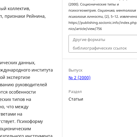
(2000). Соционические типы и
ый коллектив,
психогеометрия.
Соционика, ментология
п, признаки Рейнина,
психология личности
, (2), 5–12. извлечен
https://publishing.socionic.info/index.php
nics/article/view/756
Другие форматы
библиографических ссылок
ических данных,
ждународного института
Выпуск
ой экспертизе
№ 2 (2000)
ованию руководителей
Раздел
тся особенности
Статьи
еских типов на
но, что между
тветами на
тствует. Психоформу
соционическим
огательного инструмента