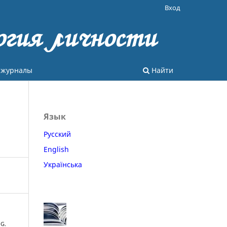
Вход
огия личности
 журналы
Найти
Язык
Русский
English
Українська
 G.