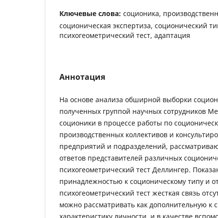
Ключевые слова:
соционика, производственн
соционическая экспертиза, соционический ти
психогеометрический тест, адаптация
Аннотация
На основе анализа обширной выборки социон
полученных группой научных сотрудников Ме
соционики в процессе работы по соционическ
производственных коллективов и консультир
предприятий и подразделений, рассматриваю
ответов представителей различных соционич
психогеометрический тест Деллингер. Показа
принадлежностью к соционическому типу и о
психогеометрический тест жесткая связь отсу
можно рассматривать как дополнительную к 
характеристику личности, и в качестве вспом