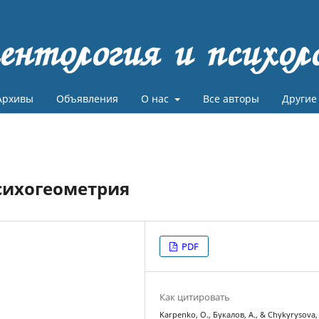
ентология и психол
Архивы
Объявления
О нас
Все авторы
Другие
сихогеометрия
PDF
Как цитировать
Karpenko, O., Букалов, А., & Chykyrysova,