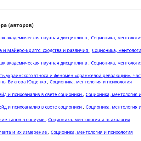
ра (авторов)
как академическая научная дисциплина
,
Соционика, ментологи
 и Майерс-Бриггс: сходства и различия
,
Соционика, ментологи
как академическая научная дисциплина
,
Соционика, ментологи
ть украинского этноса и феномен «оранжевой революции». Час
аины Виктора Ющенко
,
Соционика, ментология и психология
ейд и психоанализ в свете соционики
,
Соционика, ментология 
ейд и психоанализ в свете соционики
,
Соционика, ментология 
ние типов в социуме
,
Соционика, ментология и психология
лекта и их измерение
,
Соционика, ментология и психология