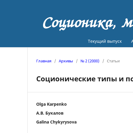
Соционика, м
Текущий выпуск
Главная
/
Архивы
/
№ 2 (2000)
/
Статьи
Соционические типы и п
Olga Karpenko
А.В. Букалов
Galina Chykyrysova