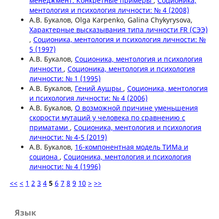
менеджмент. Конкретные примеры
,
Соционика,
ментология и психология личности: № 4 (2008)
А.В. Букалов, Olga Karpenko, Galina Chykyrysova,
Характерные высказывания типа личности FR (СЭЭ)
,
Соционика, ментология и психология личности: №
5 (1997)
А.В. Букалов,
Соционика, ментология и психология
личности
,
Соционика, ментология и психология
личности: № 1 (1995)
А.В. Букалов,
Гений Аушры
,
Соционика, ментология
и психология личности: № 4 (2006)
А.В. Букалов,
О возможной причине уменьшения
скорости мутаций у человека по сравнению с
приматами
,
Соционика, ментология и психология
личности: № 4-5 (2019)
А.В. Букалов,
16-компонентная модель ТИМа и
социона
,
Соционика, ментология и психология
личности: № 4 (1996)
<<
<
1
2
3
4
5
6
7
8
9
10
>
>>
Язык