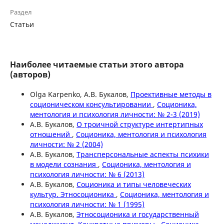
Раздел
Статьи
Наиболее читаемые статьи этого автора
(авторов)
Olga Karpenko, А.В. Букалов,
Проективные методы в
соционическом консультировании
,
Соционика,
ментология и психология личности: № 2-3 (2019)
А.В. Букалов,
О троичной структуре интертипных
отношений
,
Соционика, ментология и психология
личности: № 2 (2004)
А.В. Букалов,
Трансперсональные аспекты психики
в модели сознания
,
Соционика, ментология и
психология личности: № 6 (2013)
А.В. Букалов,
Соционика и типы человеческих
культур. Этносоционика
,
Соционика, ментология и
психология личности: № 1 (1995)
А.В. Букалов,
Этносоционика и государственный