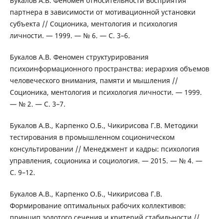
Букалов А.В. Феномен относительности восприятия
партнера в зависимости от мотивационной установки
субъекта // Соционика, ментология и психология
личности. — 1999. — № 6. — С. 3–6.
Букалов А.В. Феномен структурирования
психоинформационного пространства: иерархия объемов
человеческого внимания, памяти и мышления //
Соционика, ментология и психология личности. — 1999.
— № 2. — С. 3–7.
Букалов А.В., Карпенко О.Б., Чикирисова Г.В. Методики
тестирования в промышленном соционическом
консультировании // Менеджмент и кадры: психология
управления, соционика и социология. — 2015. — № 4. —
С. 9–12.
Букалов А.В., Карпенко О.Б., Чикирисова Г.В.
Формирование оптимальных рабочих коллективов:
принцип золотого сечения и критерий стабильности //