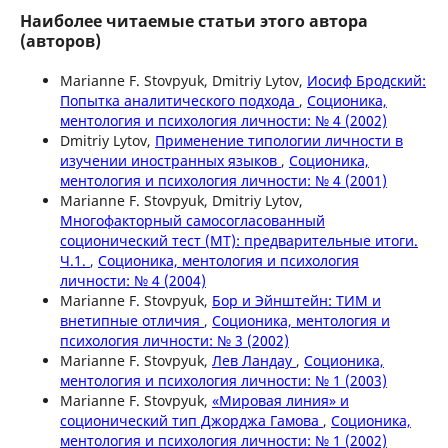
Наиболее читаемые статьи этого автора
(авторов)
Marianne F. Stovpyuk, Dmitriy Lytov,
Иосиф Бродский:
Попытка аналитического подхода
,
Соционика,
ментология и психология личности: № 4 (2002)
Dmitriy Lytov,
Применение типологии личности в
изучении иностранных языков
,
Соционика,
ментология и психология личности: № 4 (2001)
Marianne F. Stovpyuk, Dmitriy Lytov,
Многофакторный самосогласованный
соционический тест (МТ): предварительные итоги.
Ч.1.
,
Соционика, ментология и психология
личности: № 4 (2004)
Marianne F. Stovpyuk,
Бор и Эйнштейн: ТИМ и
внетипные отличия
,
Соционика, ментология и
психология личности: № 3 (2002)
Marianne F. Stovpyuk,
Лев Ландау
,
Соционика,
ментология и психология личности: № 1 (2003)
Marianne F. Stovpyuk,
«Мировая линия» и
соционический тип Джорджа Гамова
,
Соционика,
ментология и психология личности: № 1 (2002)