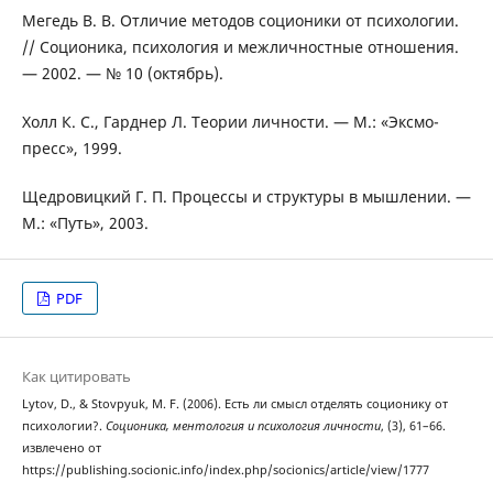
Мегедь В. В. Отличие методов соционики от психологии.
// Соционика, психология и межличностные отношения.
— 2002. — № 10 (октябрь).
Холл К. С., Гарднер Л. Теории личности. — М.: «Эксмо-
пресс», 1999.
Щедровицкий Г. П. Процессы и структуры в мышлении. —
М.: «Путь», 2003.
PDF
Как цитировать
Lytov, D., & Stovpyuk, M. F. (2006). Есть ли смысл отделять соционику от
психологии?.
Соционика, ментология и психология личности
, (3), 61–66.
извлечено от
https://publishing.socionic.info/index.php/socionics/article/view/1777