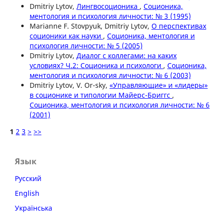
Dmitriy Lytov,
Лингвосоционика
,
Соционика,
ментология и психология личности: № 3 (1995)
Marianne F. Stovpyuk, Dmitriy Lytov,
О перспективах
соционики как науки
,
Соционика, ментология и
психология личности: № 5 (2005)
Dmitriy Lytov,
Диалог с коллегами: на каких
условиях? Ч.2: Соционика и психологи
,
Соционика,
ментология и психология личности: № 6 (2003)
Dmitriy Lytov, V. Or-sky,
«Управляющие» и «лидеры»
в соционике и типологии Майерс-Бриггс
,
Соционика, ментология и психология личности: № 6
(2001)
1
2
3
>
>>
Язык
Русский
English
Українська