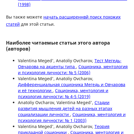
(1998)
Вы также можете
начать расширеннвй поиск похожих
статей
для этой статьи.
Наиболее читаемые статьи этого автора
(авторов)
Valentina Meged', Anatoliy Ovcharov,
Тест Мегедь-
Овчарова на акценты типа
,
Соционика, ментология
и психология личности: № 5 (2006)
Valentina Meged', Anatoliy Ovcharov,
Дифференциальная соционика Мегедь и Овчарова
и её технологии
,
Соционика, ментология и
психология личности: № 4-5 (2019)
Anatoliy Ovcharov, Valentina Meged',
Стадии
развития мышления детей на разных этапах
социализации личности
,
Соционика, ментология и
психология личности: № 1 (2003)
Valentina Meged', Anatoliy Ovcharov,
Теория
прикладной соционики
,
Соционика, ментология и