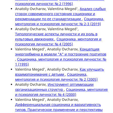
психология личности: № 2 (1996)
Anatoliy Ovcharov, Valentina Meged',
Анализ слабых
сторон современного состояния соционики и
рекомендации по ее стандартизации
,
Соционика,
ментология и психология личности: № 2-3 (2019)
Anatoliy Ovcharov, Valentina Meged',
Типологические аспекты личности и их роль в
культовых движениях
,
Соционика, ментология и
психология личности: № 4 (2005)
Valentina Meged', Anatoliy Ovcharov,
Концепция
энергообмена в модели "А" и построение подтипов
,
Соционика, ментология и психология личности: №
1 (1995)
Valentina Meged', Anatoliy Ovcharov,
Как улучшить
взаимопонимание с детьми
,
Соционика,
ментология и психология личности: № 2 (2005)
Anatoliy Ovcharov,
Инструмент оптимизации
организационных структур
,
Соционика, ментология
и психология личности: № 4 (2000)
Valentina Meged', Anatoliy Ovcharov,
Дифференциальная соционика и вариативность
типов. Практическое применение и перспективы