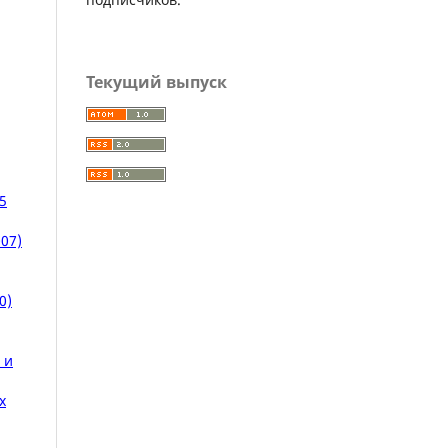
Текущий выпуск
5
07)
0)
 и
х