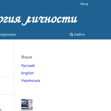
Вход
огия личности
 журналы
Найти
Язык
Русский
English
Українська
о-