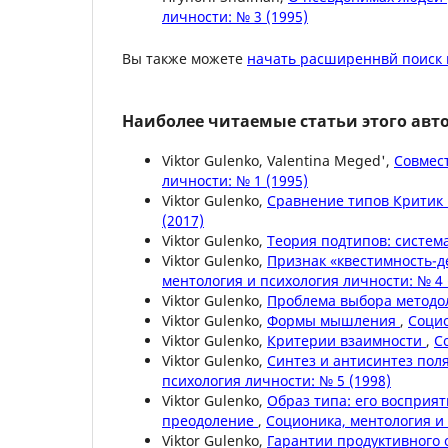
личности: № 3 (1995)
Вы также можете
начать расширеннвй поиск 
Наиболее читаемые статьи этого авто
Viktor Gulenko, Valentina Meged',
Совмес
личности: № 1 (1995)
Viktor Gulenko,
Сравнение типов Критик
(2017)
Viktor Gulenko,
Теория подтипов: систе
Viktor Gulenko,
Признак «квестимность-д
ментология и психология личности: № 4 
Viktor Gulenko,
Проблема выбора методо
Viktor Gulenko,
Формы мышления
,
Социо
Viktor Gulenko,
Критерии взаимности
,
С
Viktor Gulenko,
Синтез и антисинтез пол
психология личности: № 5 (1998)
Viktor Gulenko,
Образ типа: его восприя
преодоление
,
Соционика, ментология и 
Viktor Gulenko,
Гарантии продуктивного