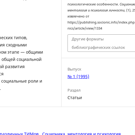
психологические особенности.
Соционик
ментология и психология личности
, (1), 
извлечено от
https://publishing.socionic.info/index.php
nics/article/view/1334
еских типов,
Другие форматы
вия сходными
библиографических ссылок
ором этапе — общими
— общей социальной
ой развития
Выпуск
ся
№ 1 (1995)
 социальные роли и
.
Раздел
Статьи
 различных ТИМов
,
Соционика, ментология и психология