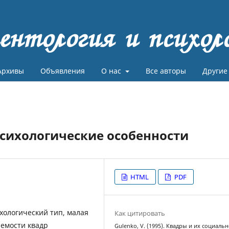
ентология и психол
Архивы
Объявления
О нас
Все авторы
Другие
психологические особенности
HTML
PDF
ихологический тип, малая
Как цитировать
яемости квадр
Gulenko, V. (1995). Квадры и их социальн