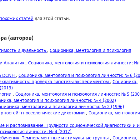
похожих статей
для этой статьи.
ра (авторов)
тимость и дуальность
,
Соционика, ментология и психология
 и Аналитик
,
Соционика, ментология и психология личности: № 
ма DCNH
,
Соционика, ментология и психология личности: № 6 (20
еклатимность: проверка гипотезы экспериментом
,
Соционика,
(2013)
логии
,
Соционика, ментология и психология личности: № 5 (200
ника, ментология и психология личности: № 4 (2002)
оционика, ментология и психология личности: № 2 (1996)
ярностей: гносеологические дихотомии
,
Соционика, ментология
тие и распознавание. Трудности соционической диагностики и и
психология личности: № 4 (2017)
 обучения. Темпераментные и стимульные группы
,
Соционика,