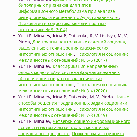
биполярных признаков для типов
информационного метаболизма при анализе
интертипных отношений по Аугустинавичюте
,
Психология и соционика межличностных
отношений: № 8 (2014)
Yurii P. Minaiev, Irina P. Datsenko, R. V. Lisitsyn, M. V.
Pinda,
Две группы центральных сечений социона,
выделенные с точки зрения классических
интертипных отношений
,
Психология и соционика
межличностных отношений: № 5-6 (2017)
Yurii P. Minaiev,
Классификация направленных
блоков модели «А»и система формализованных
обозначений операторов классических
интертипных отношений
,
Психология и соционика
межличностных отношений: № 3-4 (2020)
Yurii P. Minaiev, Irina P. Datsenko, M. V. Pinda,
Новые
способы решения традиционных задач соционики
интертипных отношений
,
Психология и соционика
межличностных отношений: № 7-8 (2019)
Yurii P. Minaiev,
Четверки общего информационного
аспекта и их возможная роль в механизме
социального прогресса
,
Психология и соционика