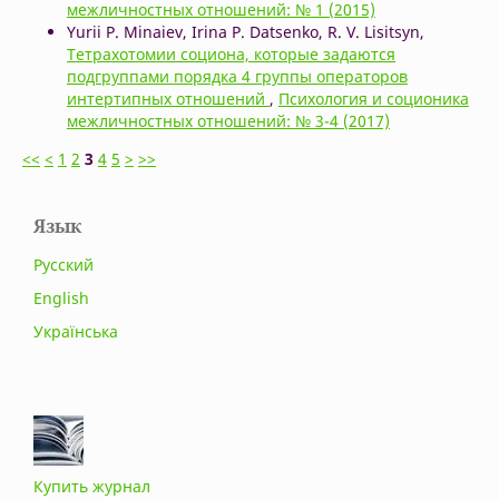
межличностных отношений: № 1 (2015)
Yurii P. Minaiev, Irina P. Datsenko, R. V. Lisitsyn,
Тетрахотомии социона, которые задаются
подгруппами порядка 4 группы операторов
интертипных отношений
,
Психология и соционика
межличностных отношений: № 3-4 (2017)
<<
<
1
2
3
4
5
>
>>
Язык
Русский
English
Українська
Купить журнал