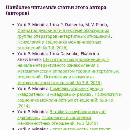
Наиболее читаемые статьи этого автора
(авторов)
Yurii P. Minaiev, Irina P. Datsenko, M. V. Pinda,
Оператор дуальности в системе образующих
группы операторов интертипных отношений
,
Психология и соционика межличностных
отношений: № 7-8 (2018)
Yurii P. Minaiev, Irina Datsenko, Ekaterina
Shevchenko,
Шесть простых упражнений для
начала интерактивного ознакомления с
математическим аппаратом теории интертипных
отношений
,
Психология и соционика
межличностных отношений: № 7-8 (2016)
Yurii P. Minaiev,
Символы дуальных диад в
«квадратных» и «квадровых» рамках
,
Психология и
соционика межличностных отношений: № 9-10
(2014)
Yurii P. Minaiev,
Эстафета «клубов» и «групп
здоровья»
,
Психология и соционика
межличностных отношений: № 3 (2015)
Yurii P. Minaiev,
Дополнительность двух групп