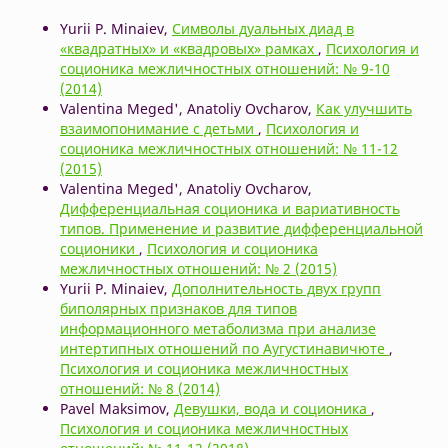
Yurii P. Minaiev,
Символы дуальных диад в
«квадратных» и «квадровых» рамках
,
Психология и
соционика межличностных отношений: № 9-10
(2014)
Valentina Meged', Anatoliy Ovcharov,
Как улучшить
взаимопонимание с детьми
,
Психология и
соционика межличностных отношений: № 11-12
(2015)
Valentina Meged', Anatoliy Ovcharov,
Дифференциальная соционика и вариативность
типов. Применение и развитие дифференциальной
соционики
,
Психология и соционика
межличностных отношений: № 2 (2015)
Yurii P. Minaiev,
Дополнительность двух групп
биполярных признаков для типов
информационного метаболизма при анализе
интертипных отношений по Аугустинавичюте
,
Психология и соционика межличностных
отношений: № 8 (2014)
Pavel Maksimov,
Девушки, вода и соционика
,
Психология и соционика межличностных