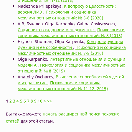
отношений: № 11-12 (2018)
Nadezhda Prilepskaya,
К вопросу о целостности:
версия ЛИЭ
,
Психология и соционика
межличностных отношений: № 5-6 (2020)
А.В. Букалов, Olga Karpenko, Galina Chykyrysova,
Соционика в кадровом менеджменте
,
Психология и
соционика межличностных отношений: № 8 (2015)
Hryhorii Shulman, Olga Karpenko,
Контролирующая
функция и её особенности
,
Психология и соционика
межличностных отношений: № 7-8 (2016)
Olga Karpenko,
Интертипные отношения и функции
модели А
,
Психология и соционика межличностных
отношений: № 8 (2015)
Anatoliy Ovcharov,
Выявление способностей у детей
и их развитие
,
Психология и соционика
межличностных отношений: № 11-12 (2015)
1
2
3
4
5
6
7
8
9
10
>
>>
Вы также можете
начать расширеннвй поиск похожих
статей
для этой статьи.