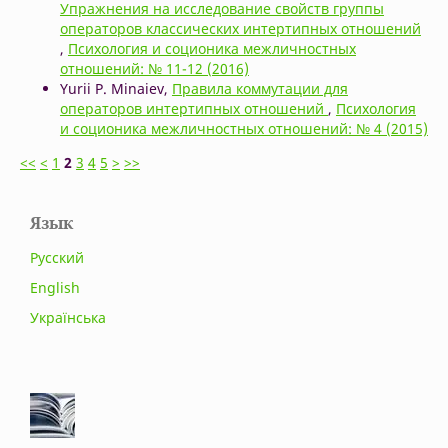
Упражнения на исследование свойств группы
операторов классических интертипных отношений
,
Психология и соционика межличностных
отношений: № 11-12 (2016)
Yurii P. Minaiev,
Правила коммутации для
операторов интертипных отношений
,
Психология
и соционика межличностных отношений: № 4 (2015)
<<
<
1
2
3
4
5
>
>>
Язык
Русский
English
Українська