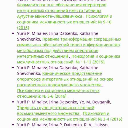
Формализованные обозначения операторов
интертипных отношений вместо таблицы
Аугустинавичюте–Ляшкявичюса
,
Психология и
соционика межличностных отношений: № 9-10
(2018)
Yurii P. Minaiev, Irina Datsenko, Katharine
Shevchenko,
Правила трансформации сокращенных
символьных обозначений типов информационного
метаболизма под действием операторов
интертипных отношений
,
Психология и соционика
межличностных отношений: № 11-12 (2015)
Yurii P. Minaiev, Irina Datsenko, Katharine
Shevchenko,
Каноническое представление
операторов интертипных отношений на основе
расширенного порождающего множества
,
Психология и соционика межличностных
отношений: № 5-6 (2016)
Yurii P. Minaiev, Irina Datsenko, Ye. M. Dovganik,
Тридцать групп центральных сечений
восьмиэлементного множества
,
Психология и
соционика межличностных отношений: № 3-4 (2016)
Yurii P. Minaiev, Irina P. Datsenko, R. V. Lisitsyn,