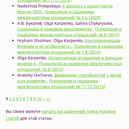
отношений: № 11-12 (2018)
Nadezhda Prilepskaya,
К вопросу о целостности:
версия ЛИЭ
,
Психология и соционика
межличностных отношений: № 5-6 (2020)
А.В. Букалов, Olga Karpenko, Galina Chykyrysova,
Соционика в кадровом менеджменте
,
Психология и
соционика межличностных отношений: № 8 (2015)
Hryhorii Shulman, Olga Karpenko,
Контролирующая
функция и её особенности
,
Психология и соционика
межличностных отношений: № 7-8 (2016)
Olga Karpenko,
Интертипные отношения и функции
модели А
,
Психология и соционика межличностных
отношений: № 8 (2015)
Anatoliy Ovcharov,
Выявление способностей у детей
и их развитие
,
Психология и соционика
межличностных отношений: № 11-12 (2015)
1
2
3
4
5
6
7
8
9
10
>
>>
Вы также можете
начать расширеннвй поиск похожих
статей
для этой статьи.