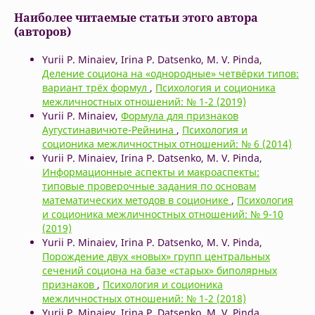
Наиболее читаемые статьи этого автора
(авторов)
Yurii P. Minaiev, Irina P. Datsenko, M. V. Pinda,
Деление социона на «однородные» четвёрки типов:
вариант трёх формул
,
Психология и соционика
межличностных отношений: № 1-2 (2019)
Yurii P. Minaiev,
Формула для признаков
Аугустинавичюте-Рейнина
,
Психология и
соционика межличностных отношений: № 6 (2014)
Yurii P. Minaiev, Irina P. Datsenko, M. V. Pinda,
Информационные аспекты и макроаспекты:
типовые проверочные задания по основам
математических методов в соционике
,
Психология
и соционика межличностных отношений: № 9-10
(2019)
Yurii P. Minaiev, Irina P. Datsenko, M. V. Pinda,
Порождение двух «новых» групп центральных
сечений социона на базе «старых» биполярных
признаков
,
Психология и соционика
межличностных отношений: № 1-2 (2018)
Yurii P. Minaiev, Irina P. Datsenko, M. V. Pinda,