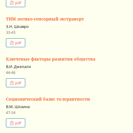
pdf
ТИМ логико-сенсорный экстраверт
З.Н. Шкавро
33-43
pdf
Ключевые факторы развития общества
В.И. Джелали
44-46
pdf
Соционический базис толерантности
В.М. Шлаина
47-54
pdf