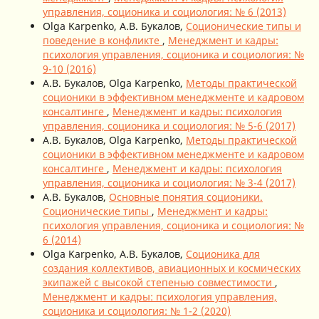
управления, соционика и социология: № 6 (2013)
Olga Karpenko, А.В. Букалов,
Соционические типы и
поведение в конфликте
,
Менеджмент и кадры:
психология управления, соционика и социология: №
9-10 (2016)
А.В. Букалов, Olga Karpenko,
Методы практической
соционики в эффективном менеджменте и кадровом
консалтинге
,
Менеджмент и кадры: психология
управления, соционика и социология: № 5-6 (2017)
А.В. Букалов, Olga Karpenko,
Методы практической
соционики в эффективном менеджменте и кадровом
консалтинге
,
Менеджмент и кадры: психология
управления, соционика и социология: № 3-4 (2017)
А.В. Букалов,
Основные понятия соционики.
Соционические типы
,
Менеджмент и кадры:
психология управления, соционика и социология: №
6 (2014)
Olga Karpenko, А.В. Букалов,
Соционика для
создания коллективов, авиационных и космических
экипажей с высокой степенью совместимости
,
Менеджмент и кадры: психология управления,
соционика и социология: № 1-2 (2020)