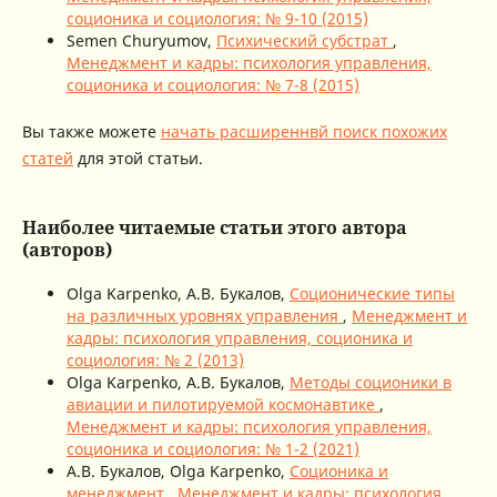
соционика и социология: № 9-10 (2015)
Semen Churyumov,
Психический субстрат
,
Менеджмент и кадры: психология управления,
соционика и социология: № 7-8 (2015)
Вы также можете
начать расширеннвй поиск похожих
статей
для этой статьи.
Наиболее читаемые статьи этого автора
(авторов)
Olga Karpenko, А.В. Букалов,
Соционические типы
на различных уровнях управления
,
Менеджмент и
кадры: психология управления, соционика и
социология: № 2 (2013)
Olga Karpenko, А.В. Букалов,
Методы соционики в
авиации и пилотируемой космонавтике
,
Менеджмент и кадры: психология управления,
соционика и социология: № 1-2 (2021)
А.В. Букалов, Olga Karpenko,
Соционика и
менеджмент
,
Менеджмент и кадры: психология