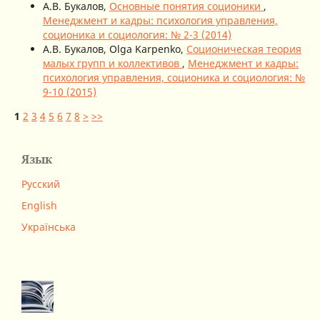
А.В. Букалов,
Основные понятия соционики
,
Менеджмент и кадры: психология управления,
соционика и социология: № 2-3 (2014)
А.В. Букалов, Olga Karpenko,
Соционическая теория
малых групп и коллективов
,
Менеджмент и кадры:
психология управления, соционика и социология: №
9-10 (2015)
1
2
3
4
5
6
7
8
>
>>
Язык
Русский
English
Українська