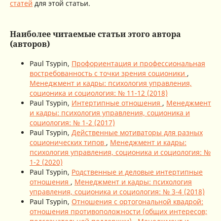
статей
для этой статьи.
Наиболее читаемые статьи этого автора
(авторов)
Paul Tsypin,
Профориентация и профессиональная
востребованность с точки зрения соционики
,
Менеджмент и кадры: психология управления,
соционика и социология: № 11-12 (2018)
Paul Tsypin,
Интертипные отношения
,
Менеджмент
и кадры: психология управления, соционика и
социология: № 1-2 (2017)
Paul Tsypin,
Действенные мотиваторы для разных
соционических типов
,
Менеджмент и кадры:
психология управления, соционика и социология: №
1-2 (2020)
Paul Tsypin,
Родственные и деловые интертипные
отношения
,
Менеджмент и кадры: психология
управления, соционика и социология: № 3-4 (2018)
Paul Tsypin,
Отношения с ортогональной квадрой:
отношения противоположности (общих интересов;