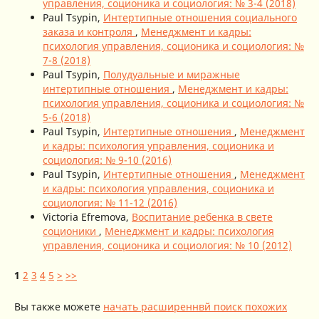
управления, соционика и социология: № 3-4 (2018)
Paul Tsypin,
Интертипные отношения социального
заказа и контроля
,
Менеджмент и кадры:
психология управления, соционика и социология: №
7-8 (2018)
Paul Tsypin,
Полудуальные и миражные
интертипные отношения
,
Менеджмент и кадры:
психология управления, соционика и социология: №
5-6 (2018)
Paul Tsypin,
Интертипные отношения
,
Менеджмент
и кадры: психология управления, соционика и
социология: № 9-10 (2016)
Paul Tsypin,
Интертипные отношения
,
Менеджмент
и кадры: психология управления, соционика и
социология: № 11-12 (2016)
Victoria Efremova,
Воспитание ребенка в свете
соционики
,
Менеджмент и кадры: психология
управления, соционика и социология: № 10 (2012)
1
2
3
4
5
>
>>
Вы также можете
начать расширеннвй поиск похожих