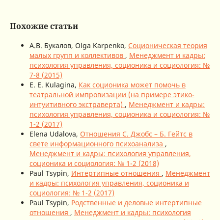
Похожие статьи
А.В. Букалов, Olga Karpenko,
Соционическая теория
малых групп и коллективов
,
Менеджмент и кадры:
психология управления, соционика и социология: №
7-8 (2015)
E. E. Kulagina,
Как соционика может помочь в
театральной импровизации (на примере этико-
интуитивного экстраверта)
,
Менеджмент и кадры:
психология управления, соционика и социология: №
1-2 (2017)
Elena Udalova,
Отношения С. Джобс – Б. Гейтс в
свете информационного психоанализа
,
Менеджмент и кадры: психология управления,
соционика и социология: № 1-2 (2018)
Paul Tsypin,
Интертипные отношения
,
Менеджмент
и кадры: психология управления, соционика и
социология: № 1-2 (2017)
Paul Tsypin,
Родственные и деловые интертипные
отношения
,
Менеджмент и кадры: психология