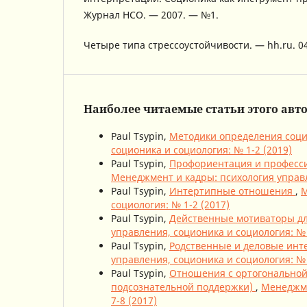
Журнал НСО. — 2007. — №1.
Четыре типа стрессоустойчивости. — hh.ru. 04
Наиболее читаемые статьи этого авто
Paul Tsypin,
Методики определения соц
соционика и социология: № 1-2 (2019)
Paul Tsypin,
Профориентация и професси
Менеджмент и кадры: психология управл
Paul Tsypin,
Интертипные отношения
,
М
социология: № 1-2 (2017)
Paul Tsypin,
Действенные мотиваторы дл
управления, соционика и социология: № 
Paul Tsypin,
Родственные и деловые ин
управления, соционика и социология: № 
Paul Tsypin,
Отношения с ортогональной
подсознательной поддержки)
,
Менеджме
7-8 (2017)