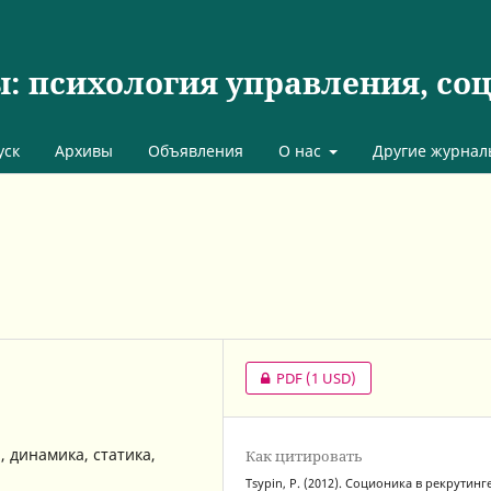
 психология управления, со
уск
Архивы
Объявления
О нас
Другие журнал
PDF
(1 USD)
, динамика, статика,
Как цитировать
Tsypin, P. (2012). Соционика в рекрутинге