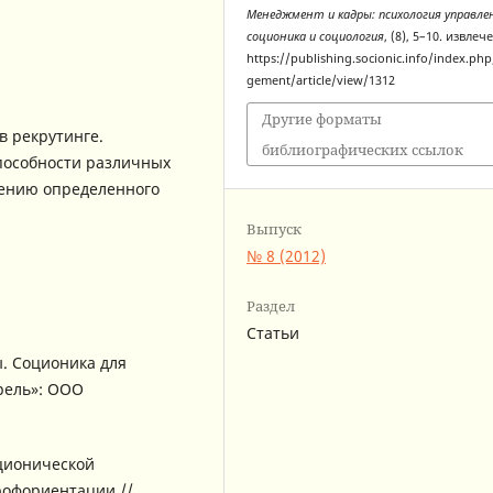
Менеджмент и кадры: психология управле
соционика и социология
, (8), 5–10. извлеч
https://publishing.socionic.info/index.p
gement/article/view/1312
Другие форматы
в рекрутинге.
библиографических ссылок
пособности различных
нению определенного
Выпуск
№ 8 (2012)
Раздел
Статьи
. Соционика для
рель»: ООО
оционической
рофориентации //