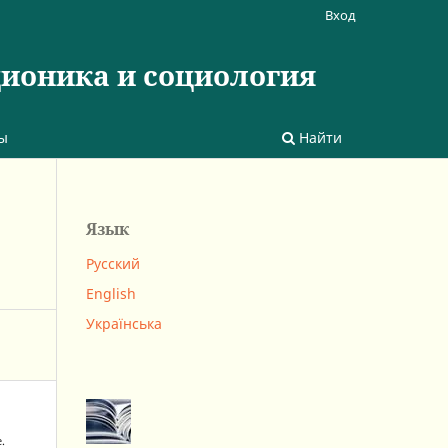
Вход
ционика и социология
ы
Найти
Язык
Русский
English
Українська
.