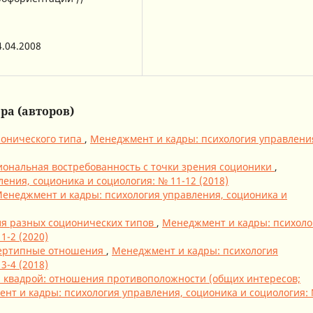
.04.2008
ра (авторов)
ионического типа
,
Менеджмент и кадры: психология управлени
ональная востребованность с точки зрения соционики
,
ения, соционика и социология: № 11-12 (2018)
енеджмент и кадры: психология управления, соционика и
я разных соционических типов
,
Менеджмент и кадры: психоло
1-2 (2020)
тертипные отношения
,
Менеджмент и кадры: психология
3-4 (2018)
 квадрой: отношения противоположности (общих интересов;
нт и кадры: психология управления, соционика и социология: