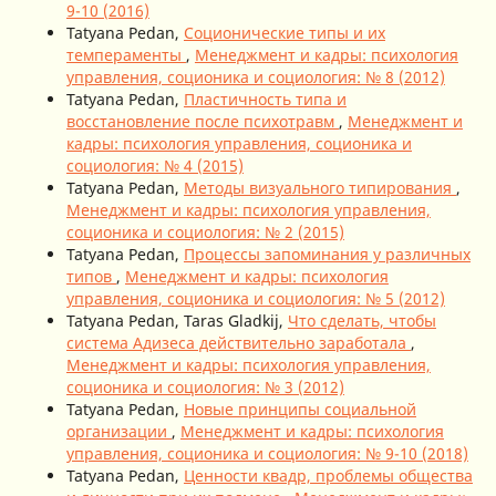
9-10 (2016)
Tatyana Pedan,
Соционические типы и их
темпераменты
,
Менеджмент и кадры: психология
управления, соционика и социология: № 8 (2012)
Tatyana Pedan,
Пластичность типа и
восстановление после психотравм
,
Менеджмент и
кадры: психология управления, соционика и
социология: № 4 (2015)
Tatyana Pedan,
Методы визуального типирования
,
Менеджмент и кадры: психология управления,
соционика и социология: № 2 (2015)
Tatyana Pedan,
Процессы запоминания у различных
типов
,
Менеджмент и кадры: психология
управления, соционика и социология: № 5 (2012)
Tatyana Pedan, Taras Gladkij,
Что сделать, чтобы
система Адизеса действительно заработала
,
Менеджмент и кадры: психология управления,
соционика и социология: № 3 (2012)
Tatyana Pedan,
Новые принципы социальной
организации
,
Менеджмент и кадры: психология
управления, соционика и социология: № 9-10 (2018)
Tatyana Pedan,
Ценности квадр, проблемы общества