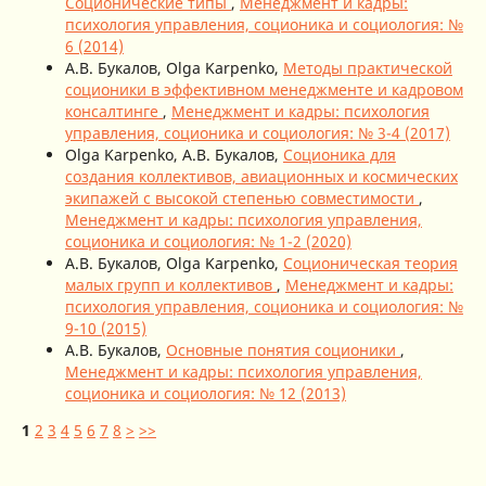
Соционические типы
,
Менеджмент и кадры:
психология управления, соционика и социология: №
6 (2014)
А.В. Букалов, Olga Karpenko,
Методы практической
соционики в эффективном менеджменте и кадровом
консалтинге
,
Менеджмент и кадры: психология
управления, соционика и социология: № 3-4 (2017)
Olga Karpenko, А.В. Букалов,
Соционика для
создания коллективов, авиационных и космических
экипажей с высокой степенью совместимости
,
Менеджмент и кадры: психология управления,
соционика и социология: № 1-2 (2020)
А.В. Букалов, Olga Karpenko,
Соционическая теория
малых групп и коллективов
,
Менеджмент и кадры:
психология управления, соционика и социология: №
9-10 (2015)
А.В. Букалов,
Основные понятия соционики
,
Менеджмент и кадры: психология управления,
соционика и социология: № 12 (2013)
1
2
3
4
5
6
7
8
>
>>