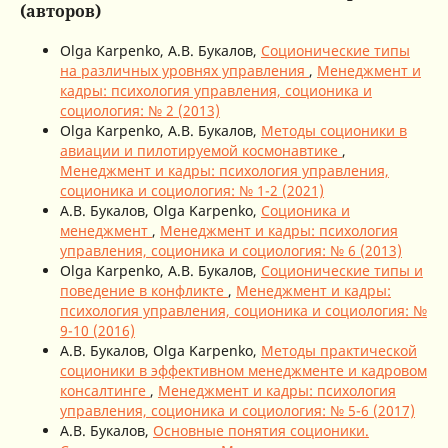
(авторов)
Olga Karpenko, А.В. Букалов,
Соционические типы
на различных уровнях управления
,
Менеджмент и
кадры: психология управления, соционика и
социология: № 2 (2013)
Olga Karpenko, А.В. Букалов,
Методы соционики в
авиации и пилотируемой космонавтике
,
Менеджмент и кадры: психология управления,
соционика и социология: № 1-2 (2021)
А.В. Букалов, Olga Karpenko,
Соционика и
менеджмент
,
Менеджмент и кадры: психология
управления, соционика и социология: № 6 (2013)
Olga Karpenko, А.В. Букалов,
Соционические типы и
поведение в конфликте
,
Менеджмент и кадры:
психология управления, соционика и социология: №
9-10 (2016)
А.В. Букалов, Olga Karpenko,
Методы практической
соционики в эффективном менеджменте и кадровом
консалтинге
,
Менеджмент и кадры: психология
управления, соционика и социология: № 5-6 (2017)
А.В. Букалов,
Основные понятия соционики.