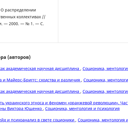
В. О распределении
венных коллективах //
. — 2000. — № 1. — С.
ра (авторов)
как академическая научная дисциплина
,
Соционика, ментологи
 и Майерс-Бриггс: сходства и различия
,
Соционика, ментологи
как академическая научная дисциплина
,
Соционика, ментологи
ть украинского этноса и феномен «оранжевой революции». Час
аины Виктора Ющенко
,
Соционика, ментология и психология
ейд и психоанализ в свете соционики
,
Соционика, ментология 