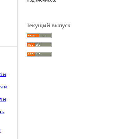
Текущий выпуск
я и
я и
я и
ть
и