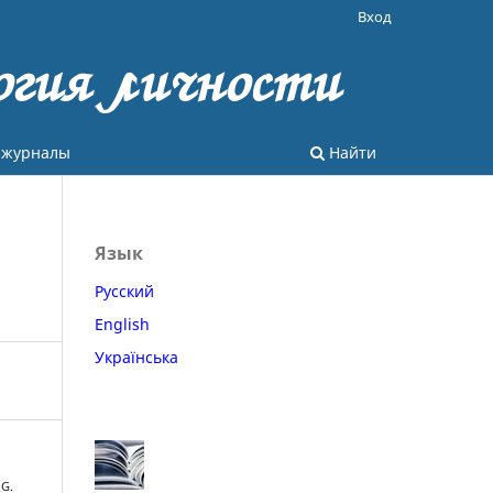
Вход
огия личности
 журналы
Найти
Язык
Русский
English
Українська
 G.