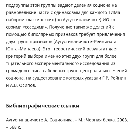
подгруппы этой группы задают деления социона на
равновеликие части с одинаковым для каждого ТИМа
набором классических (по Аугустинавичюте) ИО со
своими «соседями». Получение таких же делений с
помощью биполярных признаков требует привлечения
двух групп признаков (Аугустинавичюте–Рейнина и
Юнга–Минаева). Этот теоретический результат дает
критерий выбора именно этих двух групп для более
тщательного экспериментального исследования из
громадного числа абелевых групп центральных сечений
социона, на существование которых указали Г.Р. Рейнин
и А.В. Осипов.
Библиографические ссылки
Аугустинавичюте А. Соционика. – М.: Черная белка, 2008.
– 568 с.