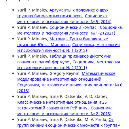
Yurii P. Minaiev,
Аргументы к полемике о двух
группах биполярных признаков
,
Соционика,
ментология и психология личности: № 5 (2014)
Yurii P. Minaiev,
Соционический компас
,
Соционика,
ментология и психология личности: № 1-2 (2021)
Yurii P. Minaiev,
Матрицы Гута и биполярные
признаки Юнга–Минаева
,
Соционика, ментология
и психология личности: № 1 (2015)
Yurii P. Minaiev,
Таблица признаков дихотомии
социона в одной формуле
,
Соционика, ментология
и психология личности: № 2 (2011)
Yurii P. Minaiev, Gregory Reynin,
Математическое
моделирование интертипных отношений
,
Соционика, ментология и психология личности: № 6
(2018)
Yurii P. Minaiev, Irina P. Datsenko, V. D. Statiev,
Классические интертипные отношения и 35
тетрахотомий социона по Рейнину
,
Соционика,
ментология и психология личности: № 2 (2018)
Yurii P. Minaiev, Irina P. Datsenko, M. V. Pinda,
От
групп сечений соционических множеств к группам