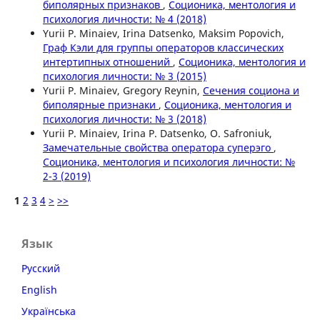
биполярных признаков
,
Соционика, ментология и
психология личности: № 4 (2018)
Yurii P. Minaiev, Irina Datsenko, Maksim Popovich,
Граф Кэли для группы операторов классических
интертипных отношений
,
Соционика, ментология и
психология личности: № 3 (2015)
Yurii P. Minaiev, Gregory Reynin,
Сечения социона и
биполярные признаки
,
Соционика, ментология и
психология личности: № 3 (2018)
Yurii P. Minaiev, Irina P. Datsenko, O. Safroniuk,
Замечательные свойства оператора суперэго
,
Соционика, ментология и психология личности: №
2-3 (2019)
1
2
3
4
>
>>
Язык
Русский
English
Українська