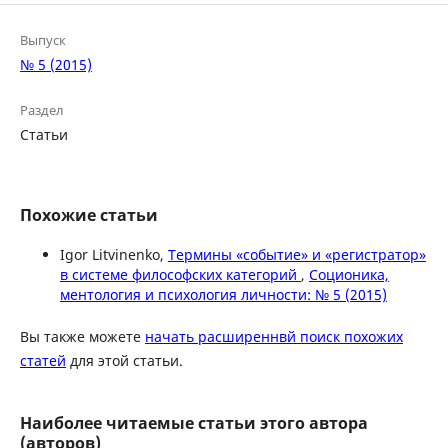
Выпуск
№ 5 (2015)
Раздел
Статьи
Похожие статьи
Igor Litvinenko,
Термины «событие» и «регистратор»
в системе философских категорий
,
Соционика,
ментология и психология личности: № 5 (2015)
Вы также можете
начать расширеннвй поиск похожих
статей
для этой статьи.
Наиболее читаемые статьи этого автора
(авторов)