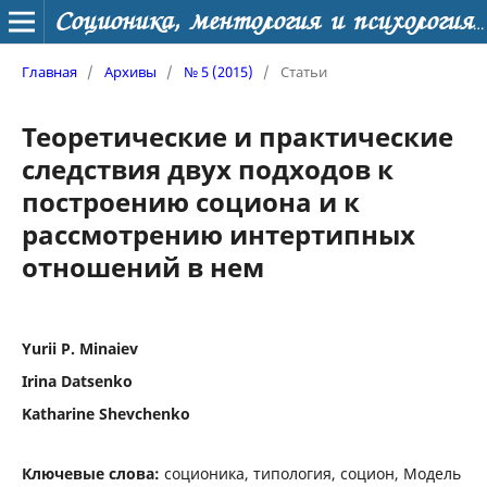
Соционика, ментология и психология личности
Главная
/
Архивы
/
№ 5 (2015)
/
Статьи
Теоретические и практические
следствия двух подходов к
построению социона и к
рассмотрению интертипных
отношений в нем
Yurii P. Minaiev
Irina Datsenko
Katharine Shevchenko
Ключевые слова:
соционика, типология, социон, Модель