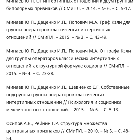
Минаев Ю.П. От интертипных отношений к двум группам
биполярных признаков // СМиПЛ. – 2014. – № 6. – С. 5-17.
Минаев Ю.П., Даценко И.П., Попович М.А. Граф Кэли для
группы операторов классических интертипных
отношений // СМиПЛ. – 2015. – № 3. – С. 43-49.
Минаев Ю.П., Даценко И.П., Попович М.А. От графа Кэли
для группы операторов классических интертипных
отношений к структурной формуле социона // СМиПЛ. –
2015. – № 4. – С. 23-28.
Минаев Ю.П., Даценко И.П., Шевченко Е.Г. Собственные
подгруппы группы операторов классических
интертипных отношений // Психология и соционика
межличностных отношений. – 2015. – № 6. – С. 5-13.
Осипов А.В., Рейнин Г.Р. Структура множества
центральных признаков // СМиПЛ. – 2010. – № 5. – С. 48-
54.