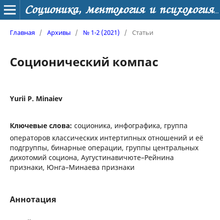
Соционика, ментология и психология личности
Главная
/
Архивы
/
№ 1-2 (2021)
/
Статьи
Соционический компас
Yurii P. Minaiev
Ключевые слова:
соционика, инфографика, группа
операторов классических интертипных отношений и её
подгруппы, бинарные операции, группы центральных
дихотомий социона, Аугустинавичюте–Рейнина
признаки, Юнга–Минаева признаки
Аннотация