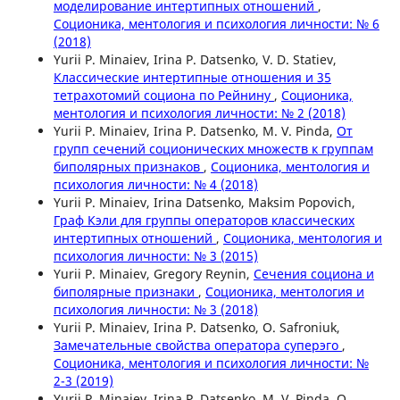
моделирование интертипных отношений
,
Соционика, ментология и психология личности: № 6
(2018)
Yurii P. Minaiev, Irina P. Datsenko, V. D. Statiev,
Классические интертипные отношения и 35
тетрахотомий социона по Рейнину
,
Соционика,
ментология и психология личности: № 2 (2018)
Yurii P. Minaiev, Irina P. Datsenko, M. V. Pinda,
От
групп сечений соционических множеств к группам
биполярных признаков
,
Соционика, ментология и
психология личности: № 4 (2018)
Yurii P. Minaiev, Irina Datsenko, Maksim Popovich,
Граф Кэли для группы операторов классических
интертипных отношений
,
Соционика, ментология и
психология личности: № 3 (2015)
Yurii P. Minaiev, Gregory Reynin,
Сечения социона и
биполярные признаки
,
Соционика, ментология и
психология личности: № 3 (2018)
Yurii P. Minaiev, Irina P. Datsenko, O. Safroniuk,
Замечательные свойства оператора суперэго
,
Соционика, ментология и психология личности: №
2-3 (2019)
Yurii P. Minaiev, Irina P. Datsenko, M. V. Pinda, O.