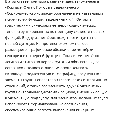
В этой статье получила развитие идея, заложенная в
«Компасе Юнга». Полюсы предложенного
«Соционического компаса» обозначены не названиями
психических функций, выделенных К.Г. Юнгом, а
графическими символами четвёрок соционических
типов, сгруппированных по принципу схожести первых
функций. В одну из четвёрок входят все интуиты по
первой функции. На противоположном полюсе
размещается графическое обозначение четвёрки
сенсориков по первой функции. Символами четвёрок
логиков и этиков по первой функции обозначены два
оставшихся полюса «Соционического компаса».
Используя предложенную инфографику, получены все
элементы группы операторов классических интертипных
отношений, а также все элементы двух 16 элементных
групп центральных дихотомий социона, имеющих общую
8 элементную подгруппу. Для элементов названных групп
используются формализованные обозначения,
обеспечивающие лёгкость выполнения бинарных