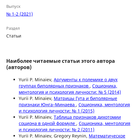
Выпуск
№ 1-2 (2021)
Раздел
Статьи
Наиболее читаемые статьи этого автора
(авторов)
Yurii P. Minaiev,
Аргументы к полемике о двух
группах биполярных признаков
,
Соционика,
ментология и психология личности: № 5 (2014)
Yurii P. Minaiev,
Матрицы Гута и биполярные
признаки Юнга–Минаева
,
Соционика, ментология
и психология личности: № 1 (2015)
Yurii P. Minaiev,
Таблица признаков дихотомии
социона в одной формуле
,
Соционика, ментология
и психология личности: № 2 (2011)
Yurii P. Minaiev, Gregory Reynin,
Математическое