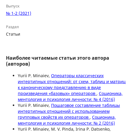
Выпуск
№ 1-2 (2021)
Раздел
Статьи
Наиболее читаемые статьи этого автора
(авторов)
Yurii P. Minaiev,
Операторы классических
интертипных отношений: от схем, таблиц и матриц
к каноническому представлению в виде
произведения «базовых» операторов
,
Соционика,
ментология и психология личности: № 4 (2016)
Yurii P. Minaiev,
Пошаговое составление таблицы
интертипных отношений с использованием
групповых свойств их операторов
,
Соционика,
ментология и психология личности: № 2 (2016)
Yurii P. Minaiev, M. V. Pinda, Irina P. Datsenko,