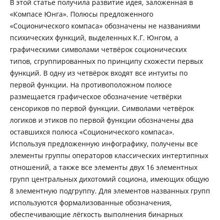
В этой статье получила развитие идея, заложенная в
«Компасе Юнга». Полюсы предложенного
«Соционического компаса» обозначены не названиями
психических функций, выделенных К.Г. Юнгом, а
графическими символами четвёрок соционических
типов, сгруппированных по принципу схожести первых
функций. В одну из четвёрок входят все интуиты по
первой функции. На противоположном полюсе
размещается графическое обозначение четвёрки
сенсориков по первой функции. Символами четвёрок
логиков и этиков по первой функции обозначены два
оставшихся полюса «Соционического компаса».
Используя предложенную инфографику, получены все
элементы группы операторов классических интертипных
отношений, а также все элементы двух 16 элементных
групп центральных дихотомий социона, имеющих общую
8 элементную подгруппу. Для элементов названных групп
используются формализованные обозначения,
обеспечивающие лёгкость выполнения бинарных