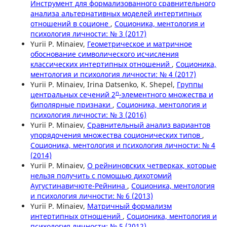
Инструмент для формализованного сравнительного
анализа альтернативных моделей интертипных
отношений в соционе
,
Соционика, ментология и
психология личности: № 3 (2017)
Yurii P. Minaiev,
Геометрическое и матричное
обоснование символического исчисления
классических интертипных отношений
,
Соционика,
ментология и психология личности: № 4 (2017)
Yurii P. Minaiev, Irina Datsenko, K. Shepel,
Группы
n
центральных сечений 2
-элементного множества и
биполярные признаки
,
Соционика, ментология и
психология личности: № 3 (2016)
Yurii P. Minaiev,
Сравнительный анализ вариантов
упорядочения множества соционических типов
,
Соционика, ментология и психология личности: № 4
(2014)
Yurii P. Minaiev,
О рейниновских четверках, которые
нельзя получить с помощью дихотомий
Аугустинавичюте-Рейнина
,
Соционика, ментология
и психология личности: № 6 (2013)
Yurii P. Minaiev,
Матричный формализм
интертипных отношений
,
Соционика, ментология и
психология личности: № 5 (2012)