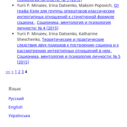
Yurii P. Minaiev, Irina Datsenko, Maksim Popovich,
От
графа Кэли для группы операторов классических
интертипных отношений к структурной формуле
социона
,
Соционика, ментология и психология
личности: № 4 (2015)
Yurii P. Minaiev, Irina Datsenko, Katharine
Shevchenko,
Теоретические и практические
следствия двух подходов к построению социона и к
рассмотрению интертипных отношений в нем
,
Соционика, ментология и психология личности: № 5
(2015)
<<
<
1
2
3
4
Язык
Русский
English
Українська