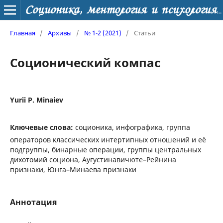
Соционика, ментология и психология личности
Главная
/
Архивы
/
№ 1-2 (2021)
/
Статьи
Соционический компас
Yurii P. Minaiev
Ключевые слова:
соционика, инфографика, группа
операторов классических интертипных отношений и её
подгруппы, бинарные операции, группы центральных
дихотомий социона, Аугустинавичюте–Рейнина
признаки, Юнга–Минаева признаки
Аннотация