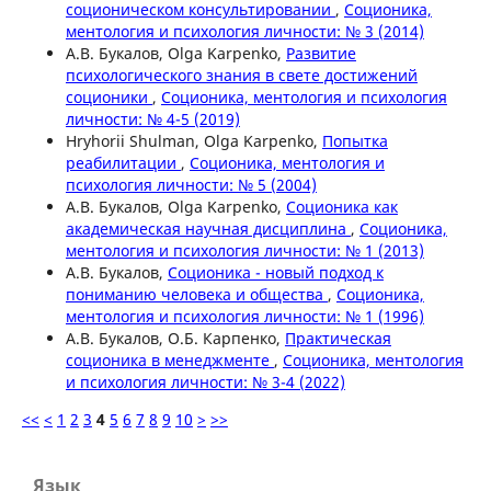
соционическом консультировании
,
Соционика,
ментология и психология личности: № 3 (2014)
А.В. Букалов, Olga Karpenko,
Развитие
психологического знания в свете достижений
соционики
,
Соционика, ментология и психология
личности: № 4-5 (2019)
Hryhorii Shulman, Olga Karpenko,
Попытка
реабилитации
,
Соционика, ментология и
психология личности: № 5 (2004)
А.В. Букалов, Olga Karpenko,
Соционика как
академическая научная дисциплина
,
Соционика,
ментология и психология личности: № 1 (2013)
А.В. Букалов,
Соционика - новый подход к
пониманию человека и общества
,
Соционика,
ментология и психология личности: № 1 (1996)
А.В. Букалов, О.Б. Карпенко,
Практическая
соционика в менеджменте
,
Соционика, ментология
и психология личности: № 3-4 (2022)
<<
<
1
2
3
4
5
6
7
8
9
10
>
>>
Язык