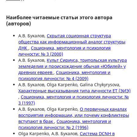
Наиболее читаемые статьи этого автора
(авторов)
А.В. Букалов,
Скрытая соционная структура
общества как информационный аналог структуры
ДНК
,
Соционика, ментология и психология
личности: № 3 (2000)
А.В. Букалов,
Культ Сириуса, трипольская культура
земледелия и происхождение обычая «Юбилей» у
древних евреев
,
Соционика, ментология и
психология личности: № 4 (2009)
А.В. Букалов, Olga Karpenko, Galina Chykyrysova,
Характерные высказывания типа личности ET (ЭИЭ)
,
Соционика, ментология и психология личности: №
3 (1997)
А.В. Букалов, Olga Karpenko,
О первичных каналах
восприятия информации, или почему конфликтеры
вступают в брак
,
Соционика, ментология и
психология личности: № 2 (1996)
Olga Karpenko, А.В. Букалов,
Система DCNH в