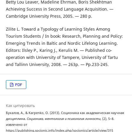
Betty Lou Leaver, Madeline Ehrman, Boris Shekhtman
Achieving Success in Second Language Acquisition. —
Cambridge University Press, 2005. — 280 p.
Zilite L. Toward a Typology of Learning Styles Among
Tourism Students / In book: Research, Planning and Policy:
Emerging Trends in Baltic and Nordic Lifelong Learning.
Editors: Ilsley P., Karing J., Kerulis M. — Published co-
operation with University of Tampere, University of Tartu
and Tallinn University, 2008. — 263p. — Pp.233-245.
PDF
Как цитировать
Букалов, А., & Karpenko, O. (2013). Соционика как академическая научная
дисциплина.
Соционика, ментология и психология личности
, (2), 5–8.
извлечено от
https://publishing.socionic.info/index.php/socionics/article/view/315