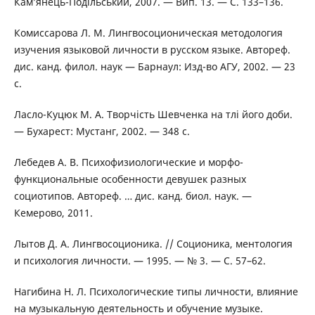
Кам’янець-Подільський, 2007. — Вип. 13. — С. 133–136.
Комиссарова Л. М. Лингвосоционическая методология
изучения языковой личности в русском языке. Автореф.
дис. канд. филол. наук — Барнаул: Изд-во АГУ, 2002. — 23
с.
Ласло-Куцюк М. А. Творчість Шевченка на тлі його доби.
— Бухарест: Мустанг, 2002. — 348 с.
Лебедев А. В. Психофизиологические и морфо-
функциональные особенности девушек разных
социотипов. Автореф. … дис. канд. биол. наук. —
Кемерово, 2011.
Лытов Д. А. Лингвосоционика. // Соционика, ментология
и психология личности. — 1995. — № 3. — С. 57–62.
Нагибина Н. Л. Психологические типы личности, влияние
на музыкальную деятельность и обучение музыке.