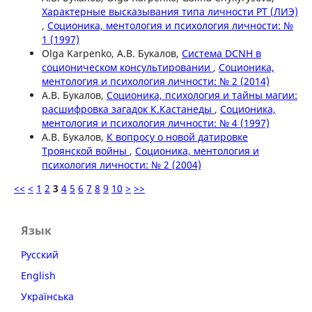
Характерные высказывания типа личности PT (ЛИЭ)
,
Соционика, ментология и психология личности: №
1 (1997)
Olga Karpenko, А.В. Букалов,
Система DCNH в
соционическом консультировании
,
Соционика,
ментология и психология личности: № 2 (2014)
А.В. Букалов,
Соционика, психология и тайны магии:
расшифровка загадок К.Кастанеды
,
Соционика,
ментология и психология личности: № 4 (1997)
А.В. Букалов,
К вопросу о новой датировке
Троянской войны
,
Соционика, ментология и
психология личности: № 2 (2004)
<<
<
1
2
3
4
5
6
7
8
9
10
>
>>
Язык
Русский
English
Українська