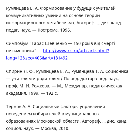
Румянцева Е. А. Формирование у будущих учителей
коммуникативных умений на основе теории
информационного метаболизма. Автореф. … дис. канд.
педаг. наук. — Кострома, 1996.
Симпозіум “Тарас Шевченко — 150 років від смерті
письменника” —
http://www.rri.ro/arh-art.shtml?
lang=12&sec=406&art=181492
Спирин Л. Ф., Румянцева Е. А., Румянцева Т. А. Соционика
— учителям и родителям / По ред. доктора пед. наук,
проф. М. И. Рожкова. — М., Междунар. педагогическая
академия, 1999. — 192 с.
Тернов А. А. Социальные факторы управления
поведением избирателей в муниципальных
образованиях Московской области. Автореф. … дис. канд.
социол. наук. — Москва, 2010.