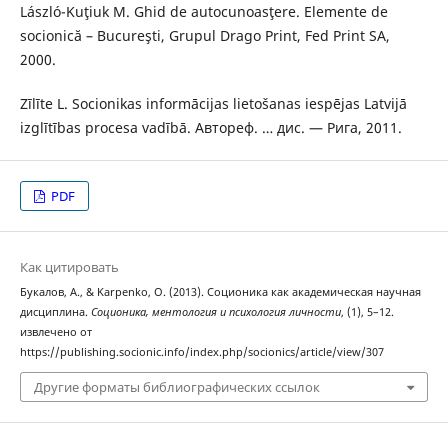
László-Kuţiuk M. Ghid de autocunoasţere. Elemente de
socionică – Bucureşti, Grupul Drago Print, Fed Print SA,
2000.
Zīlīte L. Socionikas informācijas lietošanas iespējas Latvijā
izglītības procesa vadībā. Автореф. … дис. — Рига, 2011.
PDF
Как цитировать
Букалов, А., & Karpenko, O. (2013). Соционика как академическая научная
дисциплина.
Соционика, ментология и психология личности
, (1), 5–12.
извлечено от
https://publishing.socionic.info/index.php/socionics/article/view/307
Другие форматы библиографических ссылок