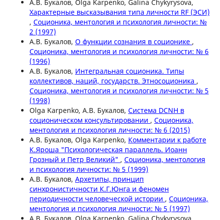
А.В. Букалов, Olga Karpenko, Galina Chykyrysova,
Характерные высказывания типа личности RF (ЭСИ)
,
Соционика, ментология и психология личности: №
2 (1997)
А.В. Букалов,
О функции сознания в соционике
,
Соционика, ментология и психология личности: № 6
(1996)
А.В. Букалов,
Интегральная соционика. Типы
коллективов, наций, государств. Этносоционика
,
Соционика, ментология и психология личности: № 5
(1998)
Olga Karpenko, А.В. Букалов,
Система DCNH в
соционическом консультировании
,
Соционика,
ментология и психология личности: № 6 (2015)
А.В. Букалов, Olga Karpenko,
Комментарии к работе
К.Яроша "Психологическая параллель. Иоанн
Грозный и Петр Великий"
,
Соционика, ментология
и психология личности: № 5 (1999)
А.В. Букалов,
Архетипы, принцип
синхронистичности К.Г.Юнга и феномен
периодичности человеческой истории
,
Соционика,
ментология и психология личности: № 5 (1997)
А.В. Букалов, Olga Karpenko, Galina Chykyrysova,