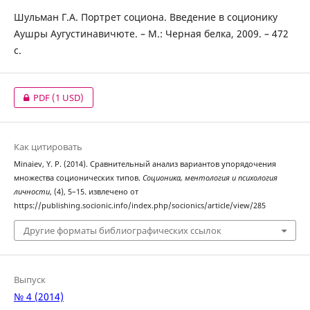
Шульман Г.А. Портрет социона. Введение в соционику
Аушры Аугустинавичюте. – М.: Черная белка, 2009. – 472
с.
PDF
(1 USD)
Как цитировать
Minaiev, Y. P. (2014). Сравнительный анализ вариантов упорядочения
множества соционических типов.
Соционика, ментология и психология
личности
, (4), 5–15. извлечено от
https://publishing.socionic.info/index.php/socionics/article/view/285
Другие форматы библиографических ссылок
Выпуск
№ 4 (2014)