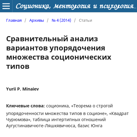
Соционика, ментология и психология личности
Главная
/
Архивы
/
№ 4 (2014)
/
Статьи
Сравнительный анализ
вариантов упорядочения
множества соционических
типов
Yurii P. Minaiev
Ключевые слова:
соционика, «Теорема о строгой
упорядоченности множества типов в соционе», «Квадрат
Чурюмова», таблица интертипных отношений
Аугустинавичюте-Ляшкявичюса, базис Юнга