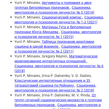
Yurii P. Minaiev,
Аргументы к полемике о двух
группах биполярных признаков
,
Соционика,
ментология и психология личности: № 5 (2014)
Yurii P. Minaiev,
Соционический компас
,
Соционика,
ментология и психология личности: № 1-2 (2021)
Yurii P. Minaiev,
Матрицы Гута и биполярные
признаки Юнга–Минаева
,
Соционика, ментология
и психология личности: № 1 (2015)
Yurii P. Minaiev,
Таблица признаков дихотомии
социона в одной формуле
,
Соционика, ментология
и психология личности: № 2 (2011)
Yurii P. Minaiev, Gregory Reynin,
Математическое
моделирование интертипных отношений
,
Соционика, ментология и психология личности: № 6
(2018)
Yurii P. Minaiev, Irina P. Datsenko, V. D. Statiev,
Классические интертипные отношения и 35
тетрахотомий социона по Рейнину
,
Соционика,
ментология и психология личности: № 2 (2018)
Yurii P. Minaiev, Irina P. Datsenko, M. V. Pinda,
От
групп сечений соционических множеств к группам
биполярных признаков
,
Соционика, ментология и