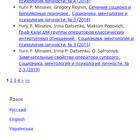
психология личности: № 4 (2018)
Yurii P. Minaiev, Gregory Reynin,
Сечения социона и
биполярные признаки
,
Соционика, ментология и
психология личности: № 3 (2018)
Yurii P. Minaiev, Irina Datsenko, Maksim Popovich,
Граф Кэли для группы операторов классических
интертипных отношений
,
Соционика, ментология и
психология личности: № 3 (2015)
Yurii P. Minaiev, Irina P. Datsenko, O. Safroniuk,
Замечательные свойства оператора суперэго
,
Соционика, ментология и психология личности: №
2-3 (2019)
1
2
3
4
>
>>
Язык
Русский
English
Українська