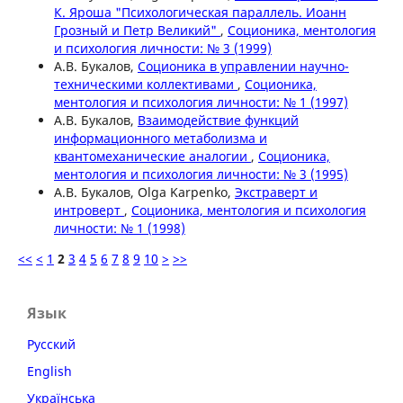
К. Яроша "Психологическая параллель. Иоанн
Грозный и Петр Великий"
,
Соционика, ментология
и психология личности: № 3 (1999)
А.В. Букалов,
Соционика в управлении научно-
техническими коллективами
,
Соционика,
ментология и психология личности: № 1 (1997)
А.В. Букалов,
Взаимодействие функций
информационного метаболизма и
квантомеханические аналогии
,
Соционика,
ментология и психология личности: № 3 (1995)
А.В. Букалов, Olga Karpenko,
Экстраверт и
интроверт
,
Соционика, ментология и психология
личности: № 1 (1998)
<<
<
1
2
3
4
5
6
7
8
9
10
>
>>
Язык
Русский
English
Українська