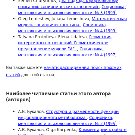
Semen Churyumov,
Два подхода к формальному
описанию соционических отношений
,
Соционика,
ментология и психология личности: № 5 (1999)
Oleg Lemeshev, Juliana Lemesheva,
Математическая
модель соционического типа
,
Соционика,
ментология и психология личности: № 4 (1999)
Tatyana Prokofieva, Elena Udalova,
Геометрия
интертипных отношений. Геометрическое
представление модели "А".
,
Соционика,
ментология и психология личности: № 4 (1997)
Вы также можете
начать расширеннвй поиск похожих
статей
для этой статьи.
Наиболее читаемые статьи этого автора
(авторов)
А.В. Букалов,
Структура и размерность функций
информационного метаболизма
,
Соционика,
ментология и психология личности: № 2 (1995)
А.В. Букалов, Olga Karpenko,
Комментарии к работе