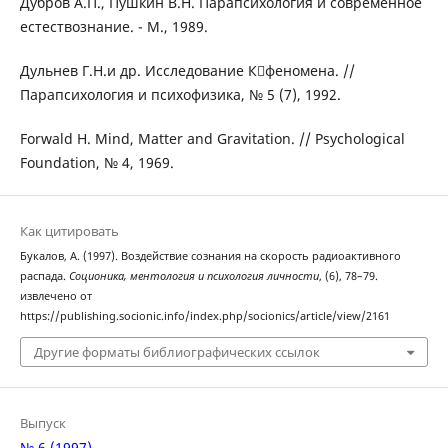
Дубров А.П., Пушкин В.Н. Парапсихология и современное
естествознание. - М., 1989.
Дульнев Г.Н.и др. Исследование Кфеномена. //
Парапсихология и психофизика, № 5 (7), 1992.
Forwald H. Mind, Matter and Gravitation. // Psychological
Foundation, № 4, 1969.
Как цитировать
Букалов, А. (1997). Воздействие сознания на скорость радиоактивного
распада.
Соционика, ментология и психология личности
, (6), 78–79.
извлечено от
https://publishing.socionic.info/index.php/socionics/article/view/2161
Другие форматы библиографических ссылок
Выпуск
№ 6 (1997)