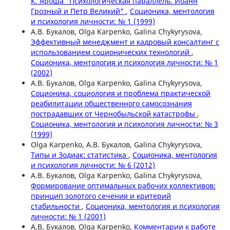
К. Яроша "Психологическая параллель. Иоанн
Грозный и Петр Великий"
,
Соционика, ментология
и психология личности: № 1 (1999)
А.В. Букалов, Olga Karpenko, Galina Chykyrysova,
Эффективный менеджмент и кадровый консалтинг с
использованием соционических технологий
,
Соционика, ментология и психология личности: № 1
(2002)
А.В. Букалов, Olga Karpenko, Galina Chykyrysova,
Соционика, социология и проблема практической
реабилитации общественного самосознания
пострадавших от Чернобыльской катастрофы
,
Соционика, ментология и психология личности: № 3
(1999)
Olga Karpenko, А.В. Букалов, Galina Chykyrysova,
Типы и Зодиак: статистика
,
Соционика, ментология
и психология личности: № 6 (2012)
А.В. Букалов, Olga Karpenko, Galina Chykyrysova,
Формирование оптимальных рабочих коллективов:
принцип золотого сечения и критерий
стабильности
,
Соционика, ментология и психология
личности: № 1 (2001)
А.В. Букалов, Olga Karpenko,
Комментарии к работе