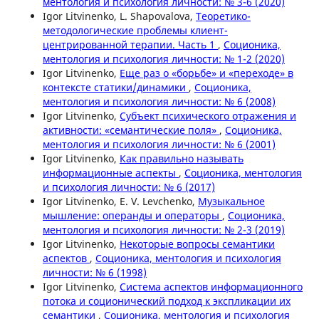
ментология и психология личности: № 3-6 (2020)
Igor Litvinenko, L. Shapovalova,
Теоретико-
методологические проблемы клиент-
центрированной терапии. Часть 1
,
Соционика,
ментология и психология личности: № 1-2 (2020)
Igor Litvinenko,
Еще раз о «борьбе» и «переходе» в
контексте статики/динамики
,
Соционика,
ментология и психология личности: № 6 (2008)
Igor Litvinenko,
Субъект психического отражения и
активности: «семантические поля»
,
Соционика,
ментология и психология личности: № 6 (2001)
Igor Litvinenko,
Как правильно называть
информационные аспекты
,
Соционика, ментология
и психология личности: № 6 (2017)
Igor Litvinenko, E. V. Levchenko,
Музыкальное
мышление: операнды и операторы
,
Соционика,
ментология и психология личности: № 2-3 (2019)
Igor Litvinenko,
Некоторые вопросы семантики
аспектов
,
Соционика, ментология и психология
личности: № 6 (1998)
Igor Litvinenko,
Система аспектов информационного
потока и соционический подход к экспликации их
семантики
,
Соционика, ментология и психология