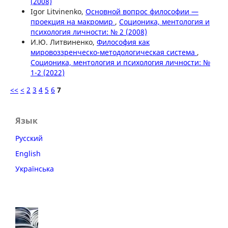
(2008)
Igor Litvinenko,
Основной вопрос философии —
проекция на макромир
,
Соционика, ментология и
психология личности: № 2 (2008)
И.Ю. Литвиненко,
Философия как
мировоззренческо-методологическая система
,
Соционика, ментология и психология личности: №
1-2 (2022)
<<
<
2
3
4
5
6
7
Язык
Русский
English
Українська