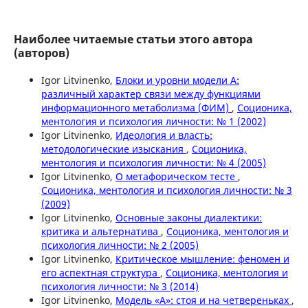
Наиболее читаемые статьи этого автора
(авторов)
Igor Litvinenko,
Блоки и уровни модели А:
различный характер связи между функциями
информационного метаболизма (ФИМ)
,
Соционика,
ментология и психология личности: № 1 (2002)
Igor Litvinenko,
Идеология и власть:
методологические изыскания
,
Соционика,
ментология и психология личности: № 4 (2005)
Igor Litvinenko,
О метафорическом тесте
,
Соционика, ментология и психология личности: № 3
(2009)
Igor Litvinenko,
Основные законы диалектики:
критика и альтернатива
,
Соционика, ментология и
психология личности: № 2 (2005)
Igor Litvinenko,
Критическое мышление: феномен и
его аспектная структура
,
Соционика, ментология и
психология личности: № 3 (2014)
Igor Litvinenko,
Модель «А»: стоя и на четвереньках
,