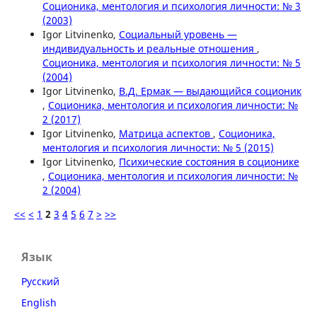
Соционика, ментология и психология личности: № 3
(2003)
Igor Litvinenko,
Социальный уровень —
индивидуальность и реальные отношения
,
Соционика, ментология и психология личности: № 5
(2004)
Igor Litvinenko,
В.Д. Ермак — выдающийся соционик
,
Соционика, ментология и психология личности: №
2 (2017)
Igor Litvinenko,
Матрица аспектов
,
Соционика,
ментология и психология личности: № 5 (2015)
Igor Litvinenko,
Психические состояния в соционике
,
Соционика, ментология и психология личности: №
2 (2004)
<<
<
1
2
3
4
5
6
7
>
>>
Язык
Русский
English