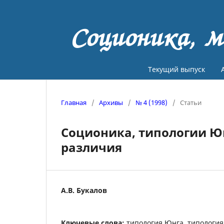
Соционика, м
Текущий выпуск
Главная
/
Архивы
/
№ 4 (1998)
/
Статьи
Соционика, типологии Юн
различия
А.В. Букалов
Ключевые слова:
типология Юнга, типология