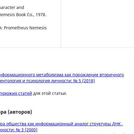
haracter and
emesis Book Co., 1978.
 CA: Prometheus Nemesis
нформационного метаболизма как порождение вторичного
ентология и психология личности: № 5 (2018)
похожих статей
для этой статьи.
ра (авторов)
ура общества как информационный аналог структуры ДНК
,
ности: № 3 (2000)