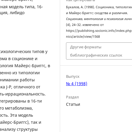
ная модель типа, 16-
Букалов, А. (1998). Соционика, типолог
ция, либидо
и Майерс-Бриггс: сходства и различия.
Соционика, ментология и психология лич
(4), 24–32. извлечено от
https://publishing.socionic.info/index.php
nics/article/view/1568
Другие форматы
ихологических типов у
библиографических ссылок
зма в соционике и
ология Майерс-Бриггс, в
венно из типологии
Выпуск
онимании работы
№ 4 (1998)
а J-P, отличного от
ть-иррациональность.
Раздел
тегрированы в 16-ти
Статьи
го метаболизма,
сть. Эта модель
йерс-Бриггс), так и
анализу структуры