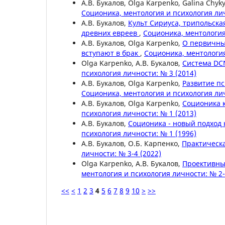
А.В. Букалов, Olga Karpenko, Galina Chyk
Соционика, ментология и психология лич
А.В. Букалов,
Культ Сириуса, трипольска
древних евреев
,
Соционика, ментология
А.В. Букалов, Olga Karpenko,
О первичны
вступают в брак
,
Соционика, ментология
Olga Karpenko, А.В. Букалов,
Система DC
психология личности: № 3 (2014)
А.В. Букалов, Olga Karpenko,
Развитие п
Соционика, ментология и психология лич
А.В. Букалов, Olga Karpenko,
Соционика 
психология личности: № 1 (2013)
А.В. Букалов,
Соционика - новый подход
психология личности: № 1 (1996)
А.В. Букалов, О.Б. Карпенко,
Практическ
личности: № 3-4 (2022)
Olga Karpenko, А.В. Букалов,
Проективны
ментология и психология личности: № 2-
<<
<
1
2
3
4
5
6
7
8
9
10
>
>>