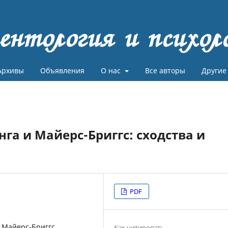
ентология и психол
Архивы
Объявления
О нас
Все авторы
Другие
га и Майерс-Бриггс: сходства и
PDF
 Майерс-Бриггс,
Как цитировать