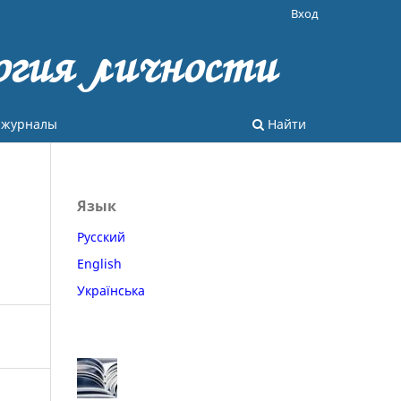
Вход
огия личности
 журналы
Найти
Язык
Русский
English
Українська