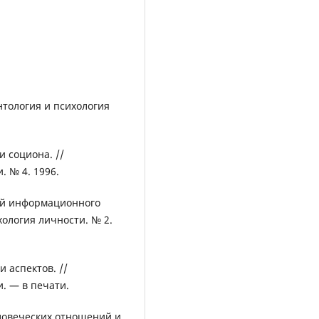
нтология и психология
и социона. //
. № 4. 1996.
ций информационного
хология личности. № 2.
и аспектов. //
. — в печати.
человеческих отношений и