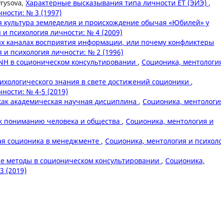
yrysova,
Характерные высказывания типа личности ET (ЭИЭ)
,
ности: № 3 (1997)
я культура земледелия и происхождение обычая «Юбилей» у
 и психология личности: № 4 (2009)
х каналах восприятия информации, или почему конфликтеры
 и психология личности: № 2 (1996)
NH в соционическом консультировании
,
Соционика, ментологи
сихологического знания в свете достижений соционики
,
ности: № 4-5 (2019)
как академическая научная дисциплина
,
Соционика, ментологи
 к пониманию человека и общества
,
Соционика, ментология и
ая соционика в менеджменте
,
Соционика, ментология и психол
е методы в соционическом консультировании
,
Соционика,
3 (2019)