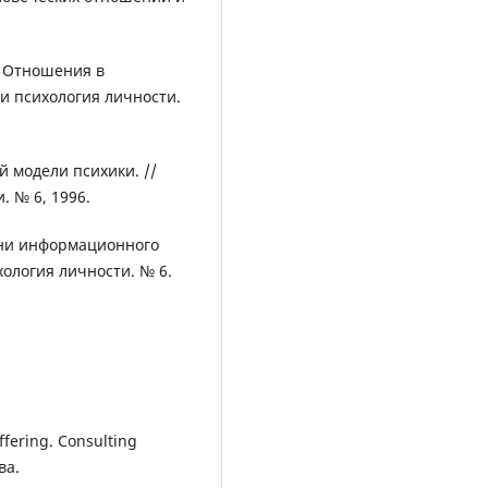
В. Отношения в
 и психология личности.
 модели психики. //
. № 6, 1996.
вни информационного
хология личности. № 6.
ffering. Consulting
ва.