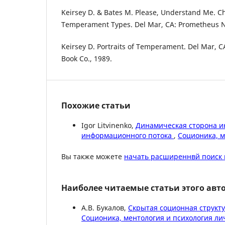
Keirsey D. & Bates M. Please, Understand Me. C
Temperament Types. Del Mar, CA: Prometheus N
Keirsey D. Portraits of Temperament. Del Mar,
Book Co., 1989.
Похожие статьи
Igor Litvinenko,
Динамическая сторона и
информационного потока
,
Соционика, м
Вы также можете
начать расширеннвй поиск 
Наиболее читаемые статьи этого авто
А.В. Букалов,
Скрытая соционная структ
Соционика, ментология и психология лич