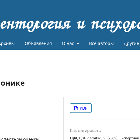
ентология и психол
Архивы
Объявления
О нас
Все авторы
Другие
ионике
PDF
Как цитировать
Eglit, I., & Piatnitski, V. (2009). Экспертная
экспертной оценки,