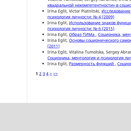
квадральной некомпетентности» в соци
Irina Eglit, Victor Piatnitski,
Исследование
психология личности: № 4 (2009)
Irina Eglit,
Использование знаков функц
психология личности: № 6 (2015)
Irina Eglit,
Образ ТИМа
,
Соционика, мент
Irina Eglit,
Основы соционического сам
(2011)
Irina Eglit, Vitalina Tumolska, Sergey Abr
Соционика, ментология и психология лич
Irina Eglit,
Размерность функций
,
Социон
1
2
3
4
>
>>