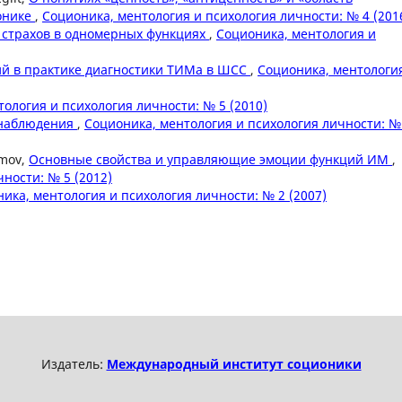
онике
,
Соционика, ментология и психология личности: № 4 (201
 страхов в одномерных функциях
,
Соционика, ментология и
ий в практике диагностики ТИМа в ШСС
,
Соционика, ментологи
ология и психология личности: № 5 (2010)
онаблюдения
,
Соционика, ментология и психология личности: №
amov,
Основные свойства и управляющие эмоции функций ИМ
,
ности: № 5 (2012)
ика, ментология и психология личности: № 2 (2007)
Издатель:
Международный институт соционики