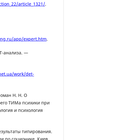
tion_22/article_1321/
.
ing.ru/app/expert.htm
.
T-анализа. —
.net.ua/work/det-
ломан Н. Н. О
его ТИМа психики при
логия и психология
езультаты типирования.
и по соционике, Киев,