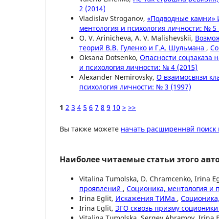
2 (2014)
Vladislav Stroganov,
«Подводные камни» 
ментология и психология личности: № 5 
O. V. Arinicheva, A. V. Malishevskii,
Возмож
теорий В.В. Гуленко и Г.А. Шульмана
,
Со
Oksana Dotsenko,
Опасности соцзаказа н
и психология личности: № 4 (2015)
Alexander Nemirovsky,
О взаимосвязи кл
психология личности: № 3 (1997)
1
2
3
4
5
6
7
8
9
10
>
>>
Вы также можете
начать расширеннвй поиск 
Наиболее читаемые статьи этого авто
Vitalina Tumolska, D. Chramcenko, Irina E
проявлений
,
Соционика, ментология и п
Irina Eglit,
Искажения ТИМа
,
Соционика,
Irina Eglit,
ЭГО сквозь призму соционик
Vitalina Tumolska, Sergey Abramov, Irina E