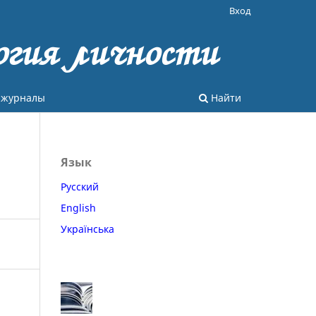
Вход
огия личности
 журналы
Найти
Язык
Русский
English
Українська