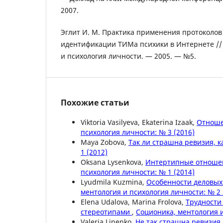
2007.
Эглит И. М. Практика применения протоколов
идентификации ТИМа психики в Интернете //
и психология личности. — 2005. — №5.
Похожие статьи
Viktoria Vasilyeva, Ekaterina Izaak,
Отноше
психология личности: № 3 (2016)
Maya Zobova,
Так ли страшна ревизия, 
1 (2012)
Oksana Lysenkova,
Интертипные отношен
психология личности: № 1 (2014)
Lyudmila Kuzmina,
Особенности деловы
ментология и психология личности: № 2 
Elena Udalova, Marina Frolova,
Трудности
стереотипами
,
Соционика, ментология и
Valeria Linenko,
Не так страшна ревизия