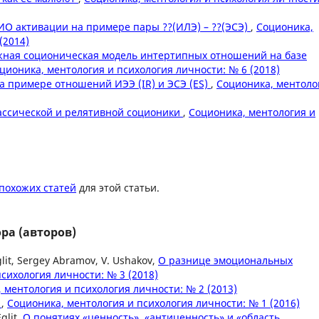
ИО активации на примере пары ??(ИЛЭ) – ??(ЭСЭ)
,
Соционика,
(2014)
ная соционическая модель интертипных отношений на базе
ционика, ментология и психология личности: № 6 (2018)
а примере отношений ИЭЭ (IR) и ЭСЭ (ES)
,
Соционика, ментоло
ассической и релятивной соционики
,
Соционика, ментология и
похожих статей
для этой статьи.
ра (авторов)
glit, Sergey Abramov, V. Ushakov,
О разнице эмоциональных
сихология личности: № 3 (2018)
 ментология и психология личности: № 2 (2013)
и
,
Соционика, ментология и психология личности: № 1 (2016)
glit,
О понятиях «ценность», «антиценность» и «область