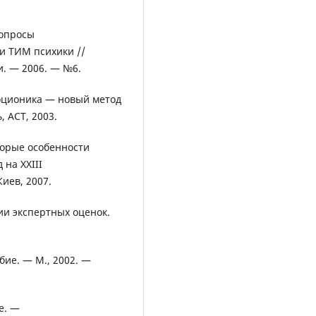
вопросы
и ТИМ психики //
и. — 2006. — №6.
Соционика — новый метод
, АСТ, 2003.
торые особенности
на XXIII
иев, 2007.
ии экспертных оценок.
бие. — М., 2002. —
е. —