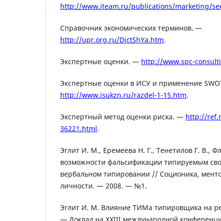
http://www.iteam.ru/publications/marketing/sec
Справочник экономических терминов. —
http://upr.org.ru/DictShYa.htm
.
Экспертные оценки. —
http://www.spc-consult
Экспертные оценки в ИСУ и применение SWO
http://www.isukzn.ru/razdel-1-15.htm
.
Экспертный метод оценки риска. —
http://ref
36221.html
.
Эглит И. М., Еремеева Н. Г., Тенетилов Г. В., Ф
возможности фальсификации типируемым сво
вербальном типировании // Соционика, менто
личности. — 2008. — №1.
Эглит И. М. Влияние ТИМа типировщика на р
— Доклад на XXIII международной конференци