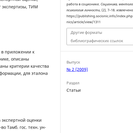
работа в соционике.
Соционика, ментоло
т экспертизы, ТИМ
психология личности
, (2), 7–18. извлечен
https://publishing.socionic.info/index.php
nics/article/view/1311
Другие форматы
библиографических ссылок
 в приложении к
нике, описаны
Выпуск
аны критерии качества
№ 2 (2009)
формации, для эталона
Раздел
Статьи
ка экспертной оценки
во Тамб. гос. техн. ун-