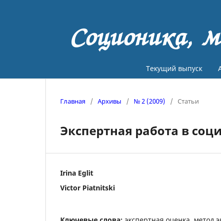
Соционика, м
Текущий выпуск
Главная
/
Архивы
/
№ 2 (2009)
/
Статьи
Экспертная работа в соц
Irina Eglit
Victor Piatnitski
Ключевые слова:
экспертная оценка, метод 