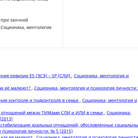
 при заочной
 Соционика, ментология
ния ревизии ES (ЭСЭ) – SP (СЛИ)
,
Соционика, ментология и
как её малюют?
,
Соционика, ментология и психология личности
ия контроля и подконтроля в семье
,
Соционика, ментология и
х отношений между ТИМами СЛИ и ИЛИ в семье
,
Соционика,
(2013)
 стабилизации дуальных отношений, обусловленные социальн
 психология личности: № 5 (2015)
, как ее малюют
,
Соционика, ментология и психология личности