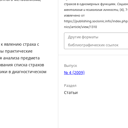
страхов в одномерных функциях.
Социон
ментология и психология личности
, (4), 
извлечено от
https://publishing.socionic.info/index.php
nics/article/view/1310
Другие форматы
к явлению страха с
библиографических ссылок
ны практические
я анализа предмета
вания списка страхов
Выпуск
ики в диагностическом
№ 4 (2009)
Раздел
Статьи