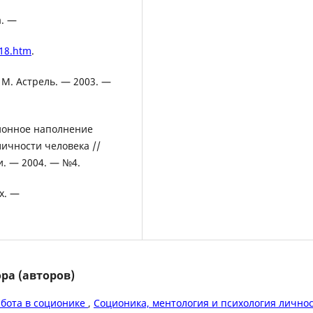
а. —
18.htm
.
 М. Астрель. — 2003. —
ционное наполнение
ичности человека //
и. — 2004. — №4.
х. —
ра (авторов)
абота в соционике
,
Соционика, ментология и психология личнос