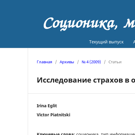
Соционика, м
Текущий выпуск
Главная
/
Архивы
/
№ 4 (2009)
/
Статьи
Исследование страхов в
Irina Eglit
Victor Piatnitski
Ключевые слова:
соционика, тип информаци