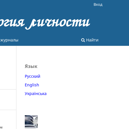
Вход
огия личности
 журналы
Найти
Язык
Русский
English
Українська
ие