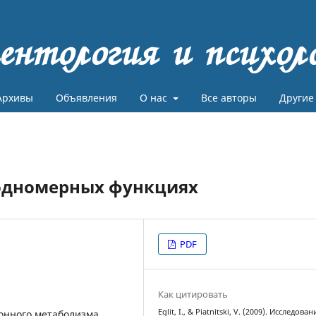
ентология и психол
Архивы
Объявления
О нас
Все авторы
Другие
 одномерных функциях
PDF
Как цитировать
Eglit, I., & Piatnitski, V. (2009). Исследован
онного метаболизма,