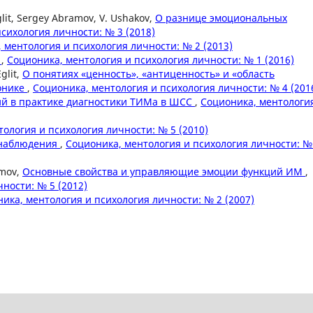
glit, Sergey Abramov, V. Ushakov,
О разнице эмоциональных
сихология личности: № 3 (2018)
 ментология и психология личности: № 2 (2013)
и
,
Соционика, ментология и психология личности: № 1 (2016)
glit,
О понятиях «ценность», «антиценность» и «область
онике
,
Соционика, ментология и психология личности: № 4 (201
ий в практике диагностики ТИМа в ШСС
,
Соционика, ментологи
ология и психология личности: № 5 (2010)
онаблюдения
,
Соционика, ментология и психология личности: №
amov,
Основные свойства и управляющие эмоции функций ИМ
,
ности: № 5 (2012)
ика, ментология и психология личности: № 2 (2007)