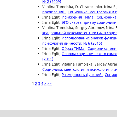
№ 2 (2009)
Vitalina Tumolska, D. Chramcenko, Irina E
проявлений
,
Соционика, ментология и п
Irina Eglit,
Искажения ТИМа
,
Соционика,
Irina Eglit,
ЭГО сквозь призму соционик
Vitalina Tumolska, Sergey Abramov, Irina E
квадральной некомпетентности» в соци
Irina Eglit,
Использование знаков функц
психология личности: № 6 (2015)
Irina Eglit,
Образ ТИМа
,
Соционика, мент
Irina Eglit,
Основы соционического сам
(2011)
Irina Eglit, Vitalina Tumolska, Sergey Abr
Соционика, ментология и психология лич
Irina Eglit,
Размерность функций
,
Социон
1
2
3
4
>
>>