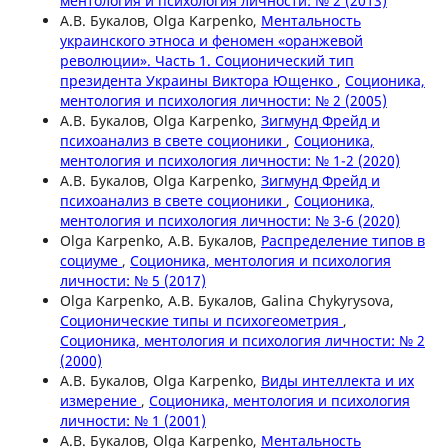
ментология и психология личности: № 2 (2013)
А.В. Букалов, Olga Karpenko,
Ментальность
украинского этноса и феномен «оранжевой
революции». Часть 1. Соционический тип
президента Украины Виктора Ющенко
,
Соционика,
ментология и психология личности: № 2 (2005)
А.В. Букалов, Olga Karpenko,
Зигмунд Фрейд и
психоанализ в свете соционики
,
Соционика,
ментология и психология личности: № 1-2 (2020)
А.В. Букалов, Olga Karpenko,
Зигмунд Фрейд и
психоанализ в свете соционики
,
Соционика,
ментология и психология личности: № 3-6 (2020)
Olga Karpenko, А.В. Букалов,
Распределение типов в
социуме
,
Соционика, ментология и психология
личности: № 5 (2017)
Olga Karpenko, А.В. Букалов, Galina Chykyrysova,
Соционические типы и психогеометрия
,
Соционика, ментология и психология личности: № 2
(2000)
А.В. Букалов, Olga Karpenko,
Виды интеллекта и их
измерение
,
Соционика, ментология и психология
личности: № 1 (2001)
А.В. Букалов, Olga Karpenko,
Ментальность