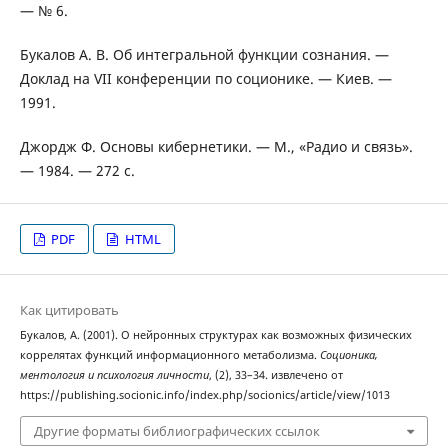
— № 6.
Букалов А. В. Об интегральной функции сознания. —
Доклад на VII конференции по соционике. — Киев. —
1991.
Джордж Ф. Основы кибернетики. — М., «Радио и связь».
— 1984. — 272 с.
PDF
HTML
Как цитировать
Букалов, А. (2001). О нейронных структурах как возможных физических
коррелятах функций информационного метаболизма.
Соционика,
ментология и психология личности
, (2), 33–34. извлечено от
https://publishing.socionic.info/index.php/socionics/article/view/1013
Другие форматы библиографических ссылок