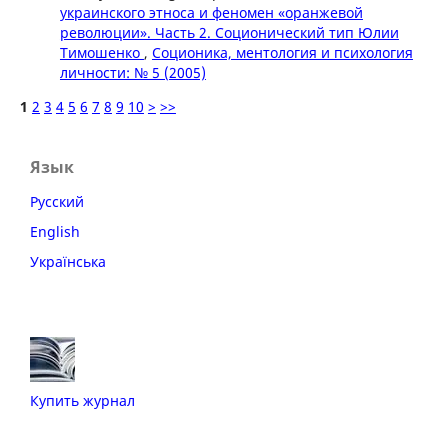
украинского этноса и феномен «оранжевой
революции». Часть 2. Соционический тип Юлии
Тимошенко
,
Соционика, ментология и психология
личности: № 5 (2005)
1
2
3
4
5
6
7
8
9
10
>
>>
Язык
Русский
English
Українська
Купить журнал