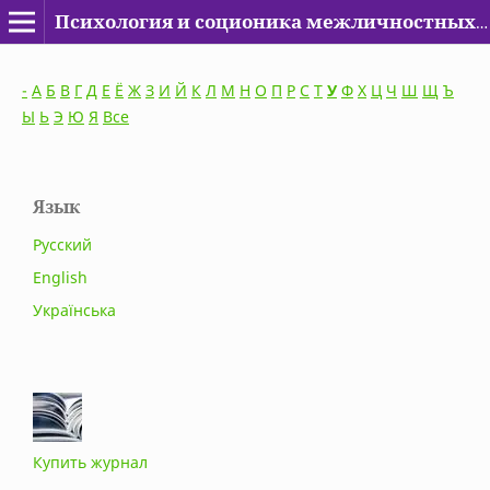
Психология и соционика межличностных отношений
-
А
Б
В
Г
Д
Е
Ё
Ж
З
И
Й
К
Л
М
Н
О
П
Р
С
Т
У
Ф
Х
Ц
Ч
Ш
Щ
Ъ
Ы
Ь
Э
Ю
Я
Все
Язык
Русский
English
Українська
Купить журнал