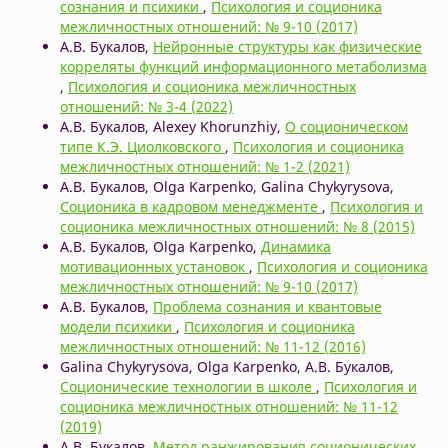
сознания и психики
,
Психология и соционика
межличностных отношений: № 9-10 (2017)
А.В. Букалов,
Нейронные структуры как физические
корреляты функций информационного метаболизма
,
Психология и соционика межличностных
отношений: № 3-4 (2022)
А.В. Букалов, Alexey Khorunzhiy,
О соционическом
типе К.Э. Циолковского
,
Психология и соционика
межличностных отношений: № 1-2 (2021)
А.В. Букалов, Olga Karpenko, Galina Chykyrysova,
Соционика в кадровом менеджменте
,
Психология и
соционика межличностных отношений: № 8 (2015)
А.В. Букалов, Olga Karpenko,
Динамика
мотивационных установок
,
Психология и соционика
межличностных отношений: № 9-10 (2017)
А.В. Букалов,
Проблема сознания и квантовые
модели психики
,
Психология и соционика
межличностных отношений: № 11-12 (2016)
Galina Chykyrysova, Olga Karpenko, А.В. Букалов,
Cоционические технологии в школе
,
Психология и
соционика межличностных отношений: № 11-12
(2019)
А.В. Букалов,
Метод ранжирования соционических