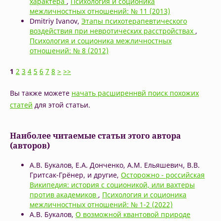
характера
,
Психология и соционика
межличностных отношений: № 11 (2013)
Dmitriy Ivanov,
Этапы психотерапевтического
воздействия при невротических расстройствах
,
Психология и соционика межличностных
отношений: № 8 (2012)
1
2
3
4
5
6
7
8
>
>>
Вы также можете
начать расширеннвй поиск похожих
статей
для этой статьи.
Наиболее читаемые статьи этого автора
(авторов)
А.В. Букалов, Е.А. Донченко, А.М. Ельяшевич, В.В.
Гритсак-Грёнер, и другие,
Осторожно - российская
Википедия: история с соционикой, или вахтеры
против академиков
,
Психология и соционика
межличностных отношений: № 1-2 (2022)
А.В. Букалов,
О возможной квантовой природе