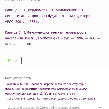
Капица С. П., Курдюмов С. П., Малинецкий Г. Г.
Синергетика и прогнозы будущего. — М.: Эдиториал
УРСС, 2001. — 288 с.
Капица С. П. Феноменологическая теория роста
населения Земли. // Успехи физ. наук. — 1996. — 166. —
№ 1. — С. 63–80.
PDF
Как цитировать
Букалов, А. (2014). Ноосфера: иерархия квантовых структур и
эволюционное развитие человечества.
Психология и соционика
межличностных отношений
, (5), 55–60. извлечено от
https://publishing.socionic.info/index.php/psychology/article/view/381
Другие форматы библиографических ссылок