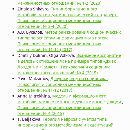
межличностных отношений: № 1-2 (2020)
Zinaida Shkavro,
Тип информационного
метаболизма интуитивно логический экстраверт
,
Психология и соционика межличностных
отношений: № 3-4 (2020)
А.В. Букалов,
Метод ранжирования соционических
типов по аспектам информационного потока
,
Психология и соционика межличностных
отношений: № 11-12 (2017)
Dmitriy Dolinin, Olga Volkova,
Взаимное восприятие
в деловых отношениях на примере типов «Джек
Лондон» и «Гамлет»
,
Психология и соционика
межличностных отношений: № 4 (2015)
Pavel Maksimov,
Девушки, вода и соционика
,
Психология и соционика межличностных
отношений: № 11-12 (2018)
Anna Mitrokhina,
Модель информационного
метаболизма: квестимные и деклатимные функции
,
Психология и соционика межличностных
отношений: № 4 (2015)
T. Beljakova,
Терапия невроза с учетом типа
информационного метаболизма и акцентуаций