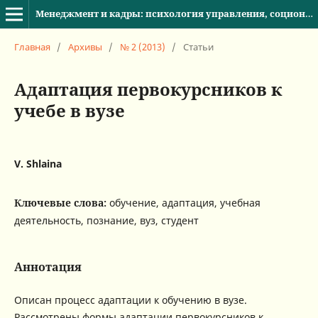
Менеджмент и кадры: психология управления, соционика и социология
Главная
/
Архивы
/
№ 2 (2013)
/
Статьи
Адаптация первокурсников к
учебе в вузе
V. Shlaina
Ключевые слова:
обучение, адаптация, учебная
деятельность, познание, вуз, студент
Аннотация
Описан процесс адаптации к обучению в вузе.
Рассмотрены формы адаптации первокурсников к