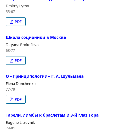
Dmitriy Lytov
55-67
PDF
Школа соционики в Москве
Tatyana Prokofieva
68-77
PDF
О «Принципологии» Г. А. Шульмана
Elena Donchenko
77-79
PDF
Тарели, лимбы к браслетам и 3-й глаз Гора
Eugene Litrovnik
79-81