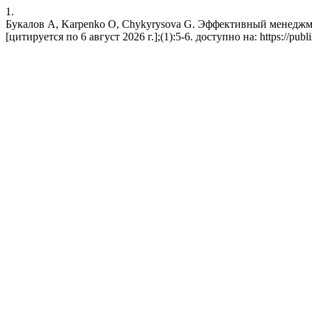
1.
Букалов А, Karpenko O, Chykyrysova G. Эффективный менеджме
[цитируется по 6 август 2026 г.];(1):5-6. доступно на: https://publi