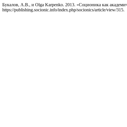
Букалов, А.В., и Olga Karpenko. 2013. «Соционика как академ
https://publishing.socionic.info/index.php/socionics/article/view/315.