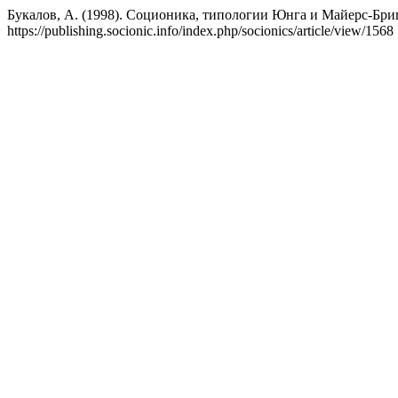
Букалов, А. (1998). Соционика, типологии Юнга и Майерс-Бриг
https://publishing.socionic.info/index.php/socionics/article/view/1568