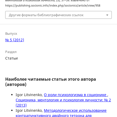
ментология и психология личности
, (5), 31–39. извлечено от
https://publishing.socionic.info/index.php/socionics/article/view/958
Другие форматы библиографических ссылок
Выпуск
№ 5 (2012)
Раздел
Статьи
Наиболее читаемые статьи этого автора
(авторов)
Igor Litvinenko,
О роли психологизма в соционике
,
Соционика, ментология и психология личности: № 2
(2013)
Igor Litvinenko,
Методологическое использование
контрапунктивного двойного тетрона для