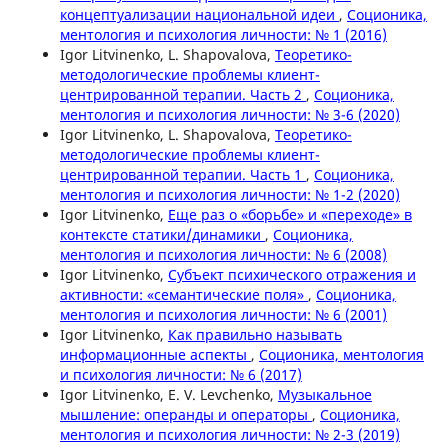
концептуализации национальной идеи
,
Соционика,
ментология и психология личности: № 1 (2016)
Igor Litvinenko, L. Shapovalova,
Теоретико-
методологические проблемы клиент-
центрированной терапии. Часть 2
,
Соционика,
ментология и психология личности: № 3-6 (2020)
Igor Litvinenko, L. Shapovalova,
Теоретико-
методологические проблемы клиент-
центрированной терапии. Часть 1
,
Соционика,
ментология и психология личности: № 1-2 (2020)
Igor Litvinenko,
Еще раз о «борьбе» и «переходе» в
контексте статики/динамики
,
Соционика,
ментология и психология личности: № 6 (2008)
Igor Litvinenko,
Субъект психического отражения и
активности: «семантические поля»
,
Соционика,
ментология и психология личности: № 6 (2001)
Igor Litvinenko,
Как правильно называть
информационные аспекты
,
Соционика, ментология
и психология личности: № 6 (2017)
Igor Litvinenko, E. V. Levchenko,
Музыкальное
мышление: операнды и операторы
,
Соционика,
ментология и психология личности: № 2-3 (2019)