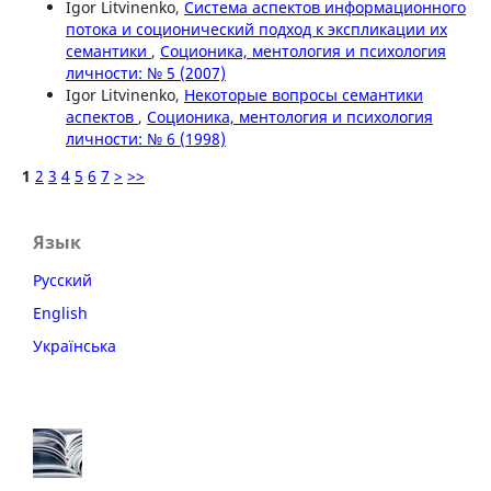
Igor Litvinenko,
Система аспектов информационного
потока и соционический подход к экспликации их
семантики
,
Соционика, ментология и психология
личности: № 5 (2007)
Igor Litvinenko,
Некоторые вопросы семантики
аспектов
,
Соционика, ментология и психология
личности: № 6 (1998)
1
2
3
4
5
6
7
>
>>
Язык
Русский
English
Українська