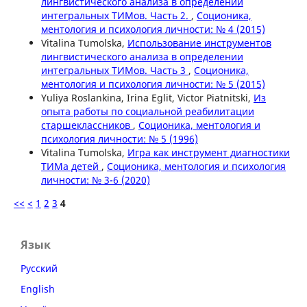
лингвистического анализа в определении
интегральных ТИМов. Часть 2.
,
Соционика,
ментология и психология личности: № 4 (2015)
Vitalina Tumolska,
Использование инструментов
лингвистического анализа в определении
интегральных ТИМов. Часть 3
,
Соционика,
ментология и психология личности: № 5 (2015)
Yuliya Roslankina, Irina Eglit, Victor Piatnitski,
Из
опыта работы по социальной реабилитации
старшеклассников
,
Соционика, ментология и
психология личности: № 5 (1996)
Vitalina Tumolska,
Игра как инструмент диагностики
ТИМа детей
,
Соционика, ментология и психология
личности: № 3-6 (2020)
<<
<
1
2
3
4
Язык
Русский
English