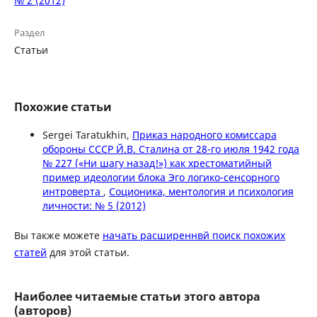
№ 2 (2012)
Раздел
Статьи
Похожие статьи
Sergei Taratukhin,
Приказ народного комиссара
обороны СССР Й.В. Сталина от 28-го июля 1942 года
№ 227 («Ни шагу назад!») как хрестоматийный
пример идеологии блока Эго логико-сенсорного
интроверта
,
Соционика, ментология и психология
личности: № 5 (2012)
Вы также можете
начать расширеннвй поиск похожих
статей
для этой статьи.
Наиболее читаемые статьи этого автора
(авторов)