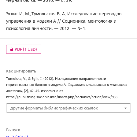
Чёрная белка. — 2010. — С. 39.
Эглит И. М.,Тумольская В. А. Исследование переводов
управления в модели А // Соционика, ментология и
психология личности. — 2012. — № 1.
PDF
(1 USD)
Как цитировать
Tumolska, V., & Eglit, I. (2012). Исследование направленности
горизонтальных блоков в модели А.
Соционика, ментология и психология
личности
, (2), 42–45. извлечено от
https://publishing.socionic.info/index.php/socionics/article/view/933
Другие форматы библиографических ссылок
Выпуск