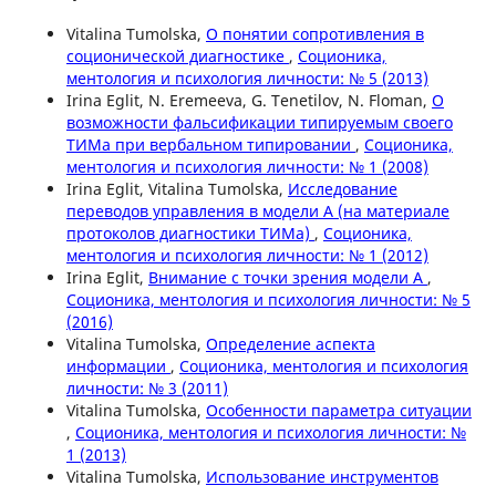
Vitalina Tumolska,
О понятии сопротивления в
соционической диагностике
,
Соционика,
ментология и психология личности: № 5 (2013)
Irina Eglit, N. Eremeeva, G. Tenetilov, N. Floman,
О
возможности фальсификации типируемым своего
ТИМа при вербальном типировании
,
Соционика,
ментология и психология личности: № 1 (2008)
Irina Eglit, Vitalina Tumolska,
Исследование
переводов управления в модели А (на материале
протоколов диагностики ТИМа)
,
Соционика,
ментология и психология личности: № 1 (2012)
Irina Eglit,
Внимание с точки зрения модели А
,
Соционика, ментология и психология личности: № 5
(2016)
Vitalina Tumolska,
Определение аспекта
информации
,
Соционика, ментология и психология
личности: № 3 (2011)
Vitalina Tumolska,
Особенности параметра ситуации
,
Соционика, ментология и психология личности: №
1 (2013)
Vitalina Tumolska,
Использование инструментов