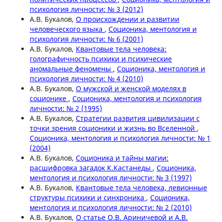
психология личности: № 3 (2012)
А.В. Букалов,
О происхождении и развитии
человеческого языка
,
Соционика, ментология и
психология личности: № 6 (2001)
А.В. Букалов,
Квантовые тела человека:
голографичность психики и психические
аномальные феномены
,
Соционика, ментология и
психология личности: № 4 (2010)
А.В. Букалов,
О мужской и женской моделях в
соционике
,
Соционика, ментология и психология
личности: № 2 (1995)
А.В. Букалов,
Стратегии развития цивилизации с
точки зрения соционики и жизнь во Вселенной
,
Соционика, ментология и психология личности: № 1
(2004)
А.В. Букалов,
Соционика и тайны магии:
расшифровка загадок К.Кастанеды
,
Соционика,
ментология и психология личности: № 3 (1997)
А.В. Букалов,
Квантовые тела человека, левионные
структуры психики и синхроника
,
Соционика,
ментология и психология личности: № 2 (2010)
А.В. Букалов,
О статье О.В. Ариничевой и А.В.