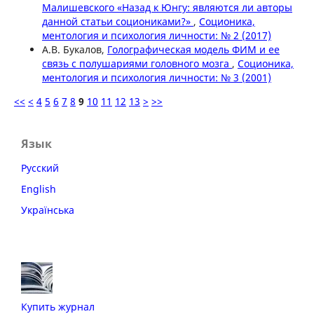
Малишевского «Назад к Юнгу: являются ли авторы
данной статьи социониками?»
,
Соционика,
ментология и психология личности: № 2 (2017)
А.В. Букалов,
Голографическая модель ФИМ и ее
связь с полушариями головного мозга
,
Соционика,
ментология и психология личности: № 3 (2001)
<<
<
4
5
6
7
8
9
10
11
12
13
>
>>
Язык
Русский
English
Українська
Купить журнал