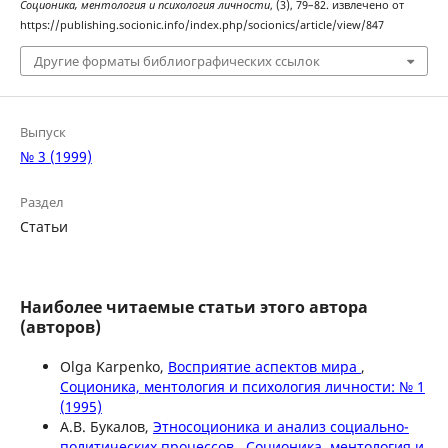
Соционика, ментология и психология личности
, (3), 79–82. извлечено от
https://publishing.socionic.info/index.php/socionics/article/view/847
Другие форматы библиографических ссылок
Выпуск
№ 3 (1999)
Раздел
Статьи
Наиболее читаемые статьи этого автора
(авторов)
Olga Karpenko,
Восприятие аспектов мира
,
Соционика, ментология и психология личности: № 1
(1995)
А.В. Букалов,
Этносоционика и анализ социально-
политических процессов
,
Соционика, ментология и