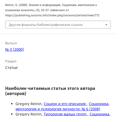
Reinin, G. (2000). Знание и информация.
Соционика, ментология и
психология личности
, (3), 53–57. извлечено от
https://publishing.socionic.info/index.php/socionics/article/view/772
Другие форматы библиографических ссылок
Выпуск
№ 3 (2000)
Раздел
Статьи
Наиболее читаемые статьи этого автора
(авторов)
Gregory Reinin,
Социон и его описания
,
Соционика,
ментология и психология личности: № 6 (2008)
Gregory Reinin,
Типология малых групп
,
Соционика,