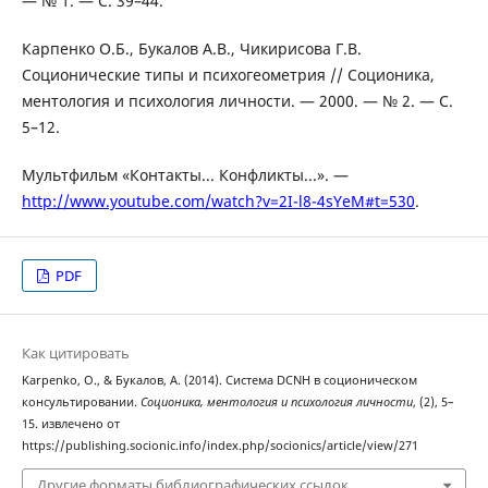
— № 1. — С. 39–44.
Карпенко О.Б., Букалов А.В., Чикирисова Г.В.
Соционические типы и психогеометрия // Соционика,
ментология и психология личности. — 2000. — № 2. — С.
5–12.
Мультфильм «Контакты... Конфликты...». —
http://www.youtube.com/watch?v=2I-l8-4sYeM#t=530
.
PDF
Как цитировать
Karpenko, O., & Букалов, А. (2014). Система DCNH в соционическом
консультировании.
Соционика, ментология и психология личности
, (2), 5–
15. извлечено от
https://publishing.socionic.info/index.php/socionics/article/view/271
Другие форматы библиографических ссылок