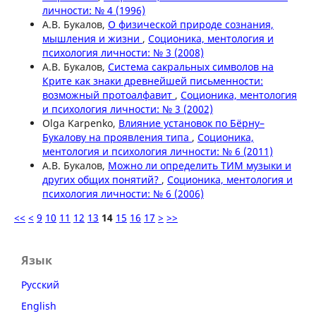
личности: № 4 (1996)
А.В. Букалов,
О физической природе сознания,
мышления и жизни
,
Соционика, ментология и
психология личности: № 3 (2008)
А.В. Букалов,
Система сакральных символов на
Крите как знаки древнейшей письменности:
возможный протоалфавит
,
Соционика, ментология
и психология личности: № 3 (2002)
Olga Karpenko,
Влияние установок по Бёрну–
Букалову на проявления типа
,
Соционика,
ментология и психология личности: № 6 (2011)
А.В. Букалов,
Можно ли определить ТИМ музыки и
других общих понятий?
,
Соционика, ментология и
психология личности: № 6 (2006)
<<
<
9
10
11
12
13
14
15
16
17
>
>>
Язык
Русский
English