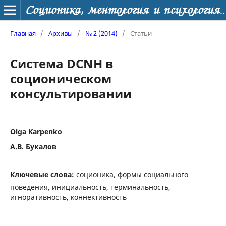
Соционика, ментология и психология личности
Главная
/
Архивы
/
№ 2 (2014)
/
Статьи
Система DCNH в
соционическом
консультировании
Olga Karpenko
А.В. Букалов
Ключевые слова:
соционика, формы социального
поведения, инициальность, терминальность,
игноративность, коннективность