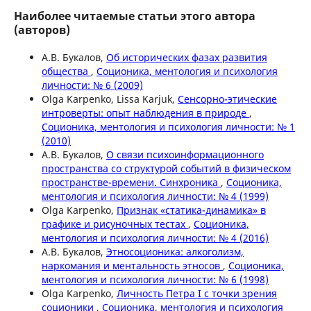
Наиболее читаемые статьи этого автора
(авторов)
А.В. Букалов,
Об исторических фазах развития
общества
,
Соционика, ментология и психология
личности: № 6 (2009)
Olga Karpenko, Lissa Karjuk,
Сенсорно-этические
интроверты: опыт наблюдения в природе
,
Соционика, ментология и психология личности: № 1
(2010)
А.В. Букалов,
О связи психоинформационного
пространства со структурой событий в физическом
пространстве-времени. Синхроника
,
Соционика,
ментология и психология личности: № 4 (1999)
Olga Karpenko,
Признак «статика-динамика» в
графике и рисуночных тестах
,
Соционика,
ментология и психология личности: № 4 (2016)
А.В. Букалов,
Этносоционика: алкоголизм,
наркомания и ментальность этносов
,
Соционика,
ментология и психология личности: № 6 (1998)
Olga Karpenko,
Личность Петра I с точки зрения
соционики
,
Соционика, ментология и психология