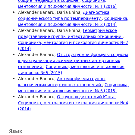
общие тенденции в соционе
,
Соционика,
ментология и психология личности: № 1 (2016)
Alexander Banaru, Daria Enina,
Диагностика
соционического типа по темпераменту
,
Соционика,
ментология и психология личности: № 3 (2014)
Alexander Banaru, Daria Enina,
Геометрическое
представление группы интертипных отношений
,
Соционика, ментология и психология личности: № 2
(2014)
Alexander Banaru,
От структурной формулы социона
к деактуализации асимметричных интертипных
отношений
,
Соционика, ментология и психология
личности: № 5 (2015)
Alexander Banaru,
Автоморфизмы группы
классических интертипных отношений
,
Соционика,
ментология и психология личности: № 6 (2015)
Alexander Banaru,
О группах дихотомий Юнга
,
Соционика, ментология и психология личности: № 4
(2014)
Язык