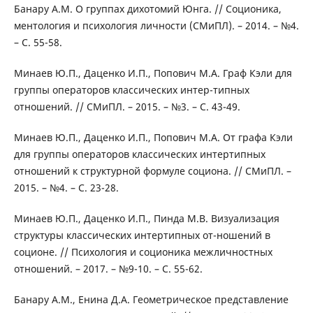
Банару А.М. О группах дихотомий Юнга. // Соционика,
ментология и психология личности (СМиПЛ). – 2014. – №4.
– С. 55-58.
Минаев Ю.П., Даценко И.П., Попович М.А. Граф Кэли для
группы операторов классических интер-типных
отношений. // СМиПЛ. – 2015. – №3. – С. 43-49.
Минаев Ю.П., Даценко И.П., Попович М.А. От графа Кэли
для группы операторов классических интертипных
отношений к структурной формуле социона. // СМиПЛ. –
2015. – №4. – С. 23-28.
Минаев Ю.П., Даценко И.П., Пинда М.В. Визуализация
структуры классических интертипных от-ношений в
соционе. // Психология и соционика межличностных
отношений. – 2017. – №9-10. – С. 55-62.
Банару А.М., Енина Д.А. Геометрическое представление