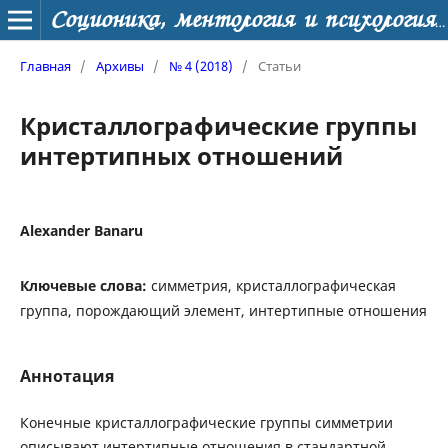
Соционика, ментология и психология личности
Главная
/
Архивы
/
№ 4 (2018)
/
Статьи
Кристаллографические группы
интертипных отношений
Alexander Banaru
Ключевые слова:
симметрия, кристаллографическая
группа, порождающий элемент, интертипные отношения
Аннотация
Конечные кристаллографические группы симметрии
описывают интертипные отношения в стандартной