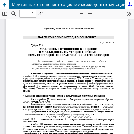
Межтипные отношения в соционе и межкодонные мутации в геноме: симметризация, толерантизация, алгебраизация