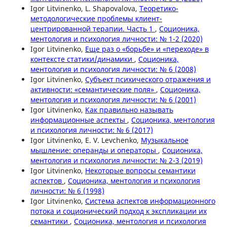
Igor Litvinenko, L. Shapovalova,
Теоретико-
методологические проблемы клиент-
центрированной терапии. Часть 1
,
Соционика,
ментология и психология личности: № 1-2 (2020)
Igor Litvinenko,
Еще раз о «борьбе» и «переходе» в
контексте статики/динамики
,
Соционика,
ментология и психология личности: № 6 (2008)
Igor Litvinenko,
Субъект психического отражения и
активности: «семантические поля»
,
Соционика,
ментология и психология личности: № 6 (2001)
Igor Litvinenko,
Как правильно называть
информационные аспекты
,
Соционика, ментология
и психология личности: № 6 (2017)
Igor Litvinenko, E. V. Levchenko,
Музыкальное
мышление: операнды и операторы
,
Соционика,
ментология и психология личности: № 2-3 (2019)
Igor Litvinenko,
Некоторые вопросы семантики
аспектов
,
Соционика, ментология и психология
личности: № 6 (1998)
Igor Litvinenko,
Система аспектов информационного
потока и соционический подход к экспликации их
семантики
,
Соционика, ментология и психология