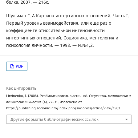
белка, 2007. — 216с.
Шульман Г. А Картина интертипных отношений. Часть I.
Первый уровень взаимодействия, или еще раз о
коэффициенте относительной интенсивности
интертипных отношений. Соционика, ментология и
психология личности. — 1998. — №№1,2.
PDF
Как цитировать
Litvinenko, I. (2008). Реабилитировать частично!.
Соционика, ментология и
психология личности
, (4), 27–31. извлечено от
https://publishing.socionic.info/index.php/socionics/article/view/1903
Другие форматы библиографических ссылок