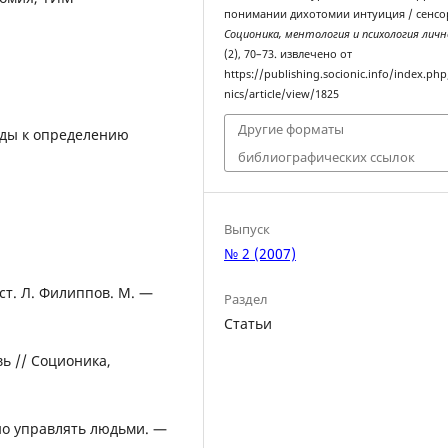
понимании дихотомии интуиция / сенсо
Соционика, ментология и психология лич
(2), 70–73. извлечено от
https://publishing.socionic.info/index.php
nics/article/view/1825
Другие форматы
оды к определению
библиографических ссылок
Выпуск
№ 2 (2007)
ст. Л. Филиппов. М. —
Раздел
Статьи
вь // Соционика,
вно управлять людьми. —