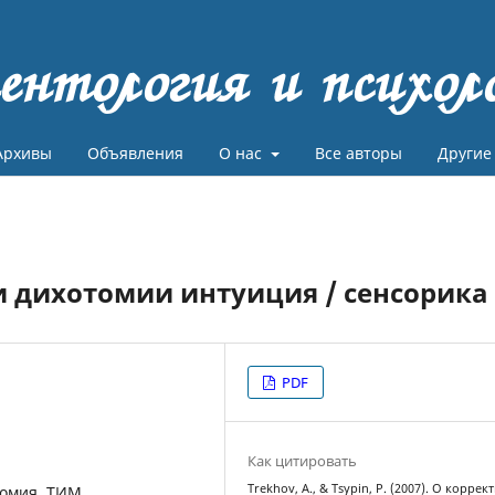
ентология и психол
Архивы
Объявления
О нас
Все авторы
Другие
 дихотомии интуиция / сенсорика
PDF
Как цитировать
Trekhov, A., & Tsypin, P. (2007). О коррек
томия, ТИМ