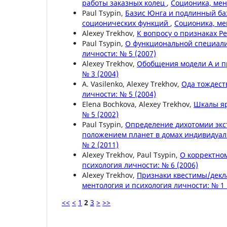
работы заказных колец
,
Соционика, мен
Paul Tsypin,
Базис Юнга и подлинный ба
соционических функций
,
Соционика, ме
Alexey Trekhov,
К вопросу о признаках 
Paul Tsypin,
О функциональной специал
личности: № 5 (2007)
Alexey Trekhov,
Обобщения модели А и 
№ 3 (2004)
A. Vasilenko, Alexey Trekhov,
Ода тождес
личности: № 5 (2004)
Elena Bochkova, Alexey Trekhov,
Шкалы я
№ 5 (2002)
Paul Tsypin,
Определение дихотомии экс
положением планет в домах индивидуал
№ 2 (2011)
Alexey Trekhov, Paul Tsypin,
О корректно
психология личности: № 6 (2006)
Alexey Trekhov,
Признаки квестимы/декл
ментология и психология личности: № 1 
<<
<
1
2
3
>
>>