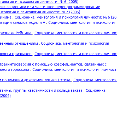
тология и психология личности: № 6 (2005)
зис соционики или частичное перепрограммирование
нтология и психология личности: № 2 (2005)
Рейнина
,
Соционика, ментология и психология личности: № 6 (20
изации каналов модели А
,
Соционика, ментология и психология
признаки Рейнина
,
Соционика, ментология и психология личнос
твенным отношениям
,
Соционика, ментология и психология
ркости признаков
,
Соционика, ментология и психология личнос
тра/интроверсия с помощью коэффициентов, связанных с
ьного гороскопа
,
Соционика, ментология и психология личност
м понимании дихотомии логика / этика
,
Соционика, ментология
атимы, группы квестимности и кольца заказа
,
Соционика,
(2004)