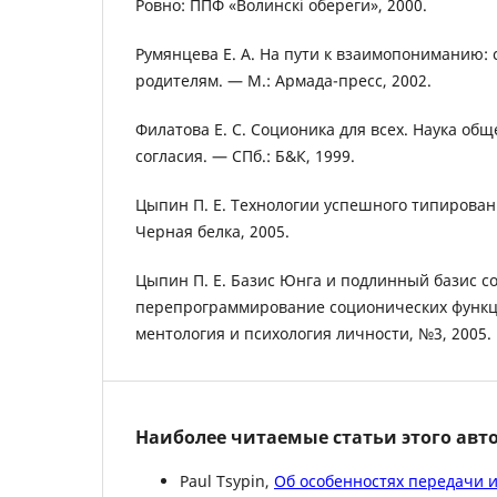
Ровно: ППФ «Волинскi обереги», 2000.
Румянцева Е. А. На пути к взаимопониманию:
родителям. — М.: Армада-пресс, 2002.
Филатова Е. С. Соционика для всех. Наука об
согласия. — СПб.: Б&К, 1999.
Цыпин П. Е. Технологии успешного типировани
Черная белка, 2005.
Цыпин П. Е. Базис Юнга и подлинный базис с
перепрограммирование соционических функци
ментология и психология личности, №3, 2005.
Наиболее читаемые статьи этого авто
Paul Tsypin,
Об особенностях передачи 