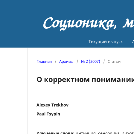
Соционика, м
Текущий выпуск
Главная
/
Архивы
/
№ 2 (2007)
/
Статьи
О корректном понимании
Alexey Trekhov
Paul Tsypin
Ключевые слова:
интуиция, сенсорика, дихо