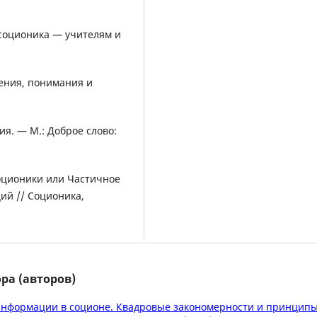
 соционика — учителям и
щения, понимания и
я. — М.: Доброе слово:
оционики или Частичное
й // Соционика,
ра (авторов)
информации в соционе. Квадровые закономерности и принцип