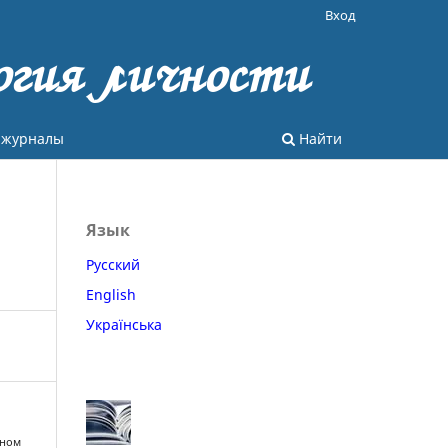
Вход
огия личности
 журналы
Найти
Язык
Русский
English
Українська
тном